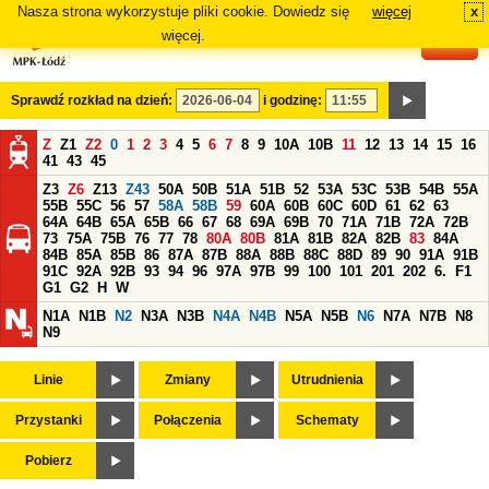
Nasza strona wykorzystuje pliki cookie. Dowiedz się
więcej
x
#
więcej.
Sprawdź rozkład na dzień:
i godzinę:
Z
Z1
Z2
0
1
2
3
4
5
6
7
8
9
10A
10B
11
12
13
14
15
16
41
43
45
Z3
Z6
Z13
Z43
50A
50B
51A
51B
52
53A
53C
53B
54B
55A
55B
55C
56
57
58A
58B
59
60A
60B
60C
60D
61
62
63
64A
64B
65A
65B
66
67
68
69A
69B
70
71A
71B
72A
72B
73
75A
75B
76
77
78
80A
80B
81A
81B
82A
82B
83
84A
84B
85A
85B
86
87A
87B
88A
88B
88C
88D
89
90
91A
91B
91C
92A
92B
93
94
96
97A
97B
99
100
101
201
202
6.
F1
G1
G2
H
W
N1A
N1B
N2
N3A
N3B
N4A
N4B
N5A
N5B
N6
N7A
N7B
N8
N9
Linie
Zmiany
Utrudnienia
Przystanki
Połączenia
Schematy
Pobierz