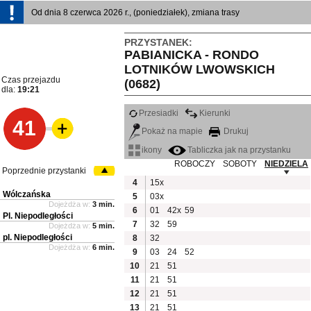
Od dnia 8 czerwca 2026 r., (poniedziałek), zmiana trasy
PRZYSTANEK:
PABIANICKA - RONDO
LOTNIKÓW LWOWSKICH
Czas przejazdu
(0682)
dla:
19:21
Przesiadki
Kierunki
41
Pokaż na mapie
Drukuj
ikony
Tabliczka jak na przystanku
ROBOCZY
SOBOTY
NIEDZIELA
Poprzednie przystanki
4
15x
Wólczańska
5
03x
Dojeżdża w:
3 min.
6
01
42x
59
Pl. Niepodległości
7
32
59
Dojeżdża w:
5 min.
pl. Niepodległości
8
32
Dojeżdża w:
6 min.
9
03
24
52
10
21
51
11
21
51
12
21
51
13
21
51