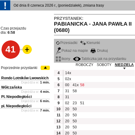
Od dnia 8 czerwca 2026 r., (poniedziałek), zmiana trasy
PRZYSTANEK:
PABIANICKA - JANA PAWŁA II
Czas przejazdu
(0680)
dla:
6:58
Przesiadki
Kierunki
41
Pokaż na mapie
Drukuj
ikony
Tabliczka jak na przystanku
ROBOCZY
SOBOTY
NIEDZIELA
Poprzednie przystanki
4
14x
Rondo Lotników Lwowskich
5
02x
Dojeżdża w:
1 min.
6
00
41x
58
Wólczańska
7
31
58
Dojeżdża w:
4 min.
Pl. Niepodległości
8
31
Dojeżdża w:
6 min.
9
02
23
51
pl. Niepodległości
10
20
50
Dojeżdża w:
7 min.
11
20
50
12
20
50
13
20
50
14
20
50