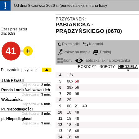
Od dnia 8 czerwca 2026 r., (poniedziałek), zmiana trasy
PRZYSTANEK:
PABIANICKA -
Czas przejazdu
PRĄDZYŃSKIEGO (0678)
dla:
5:58
Przesiadki
Kierunki
41
Pokaż na mapie
Drukuj
ikony
Tabliczka jak na przystanku
ROBOCZY
SOBOTY
NIEDZIELA
Poprzednie przystanki
4
12x
Jana Pawła II
5
00x
58
Dojeżdża w:
2 min.
6
39x
56
Rondo Lotników Lwowskich
7
29
56
Dojeżdża w:
3 min.
Wólczańska
8
29
Dojeżdża w:
6 min.
9
00
21
49
Pl. Niepodległości
10
18
48
Dojeżdża w:
8 min.
11
18
48
pl. Niepodległości
Dojeżdża w:
9 min.
12
18
48
13
18
48
14
18
48