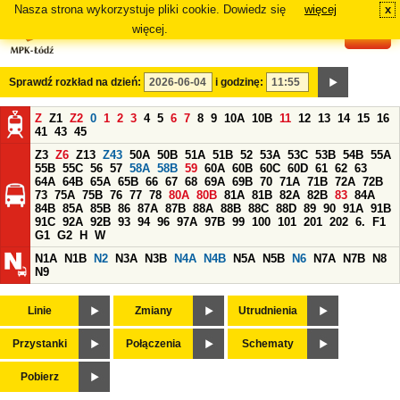
Nasza strona wykorzystuje pliki cookie. Dowiedz się
więcej
x
#
więcej.
Sprawdź rozkład na dzień:
i godzinę:
Z
Z1
Z2
0
1
2
3
4
5
6
7
8
9
10A
10B
11
12
13
14
15
16
41
43
45
Z3
Z6
Z13
Z43
50A
50B
51A
51B
52
53A
53C
53B
54B
55A
55B
55C
56
57
58A
58B
59
60A
60B
60C
60D
61
62
63
64A
64B
65A
65B
66
67
68
69A
69B
70
71A
71B
72A
72B
73
75A
75B
76
77
78
80A
80B
81A
81B
82A
82B
83
84A
84B
85A
85B
86
87A
87B
88A
88B
88C
88D
89
90
91A
91B
91C
92A
92B
93
94
96
97A
97B
99
100
101
201
202
6.
F1
G1
G2
H
W
N1A
N1B
N2
N3A
N3B
N4A
N4B
N5A
N5B
N6
N7A
N7B
N8
N9
Linie
Zmiany
Utrudnienia
Przystanki
Połączenia
Schematy
Pobierz