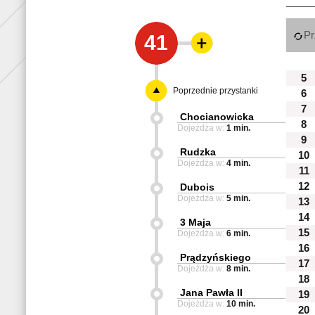
Pr
41
5
Poprzednie przystanki
6
7
Chocianowicka
8
Dojeżdża w:
1 min.
9
Rudzka
10
Dojeżdża w:
4 min.
11
12
Dubois
Dojeżdża w:
5 min.
13
14
3 Maja
15
Dojeżdża w:
6 min.
16
Prądzyńskiego
17
Dojeżdża w:
8 min.
18
Jana Pawła II
19
Dojeżdża w:
10 min.
20