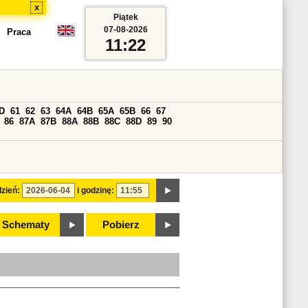
x
Piątek
07-08-2026
Praca
11:22
D
61
62
63
64A
64B
65A
65B
66
67
86
87A
87B
88A
88B
88C
88D
89
90
zień:
i godzinę:
Schematy
Pobierz