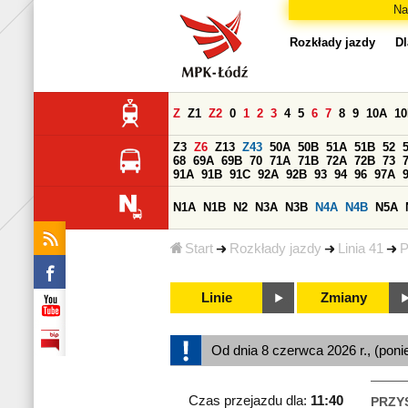
Na
Rozkłady jazdy
Dl
Z
Z1
Z2
0
1
2
3
4
5
6
7
8
9
10A
1
Z3
Z6
Z13
Z43
50A
50B
51A
51B
52
68
69A
69B
70
71A
71B
72A
72B
73
91A
91B
91C
92A
92B
93
94
96
97A
N1A
N1B
N2
N3A
N3B
N4A
N4B
N5A
Start
Rozkłady jazdy
Linia 41
P
Linie
Zmiany
Od dnia 8 czerwca 2026 r., (poni
Czas przejazdu dla:
11:40
PRZY