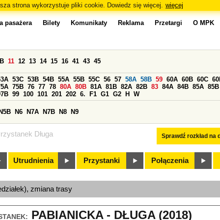
sza strona wykorzystuje pliki cookie. Dowiedz się więcej.
więcej
a pasażera
Bilety
Komunikaty
Reklama
Przetargi
O MPK
0B
11
12
13
14
15
16
41
43
45
53A
53C
53B
54B
55A
55B
55C
56
57
58A
58B
59
60A
60B
60C
60
75A
75B
76
77
78
80A
80B
81A
81B
82A
82B
83
84A
84B
85A
85B
97B
99
100
101
201
202
6.
F1
G1
G2
H
W
N5B
N6
N7A
N7B
N8
N9
rzystanek Długa
Sprawdź rozkład na d
Utrudnienia
Przystanki
Połączenia
edziałek), zmiana trasy
PABIANICKA - DŁUGA (2018)
STANEK: