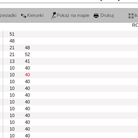
zesiadki
Kierunki
Pokaż na mapie
Drukuj
i
R
51
48
21
48
21
52
13
41
10
40
10
40
10
40
10
40
10
40
10
40
10
40
10
40
10
40
10
40
10
40