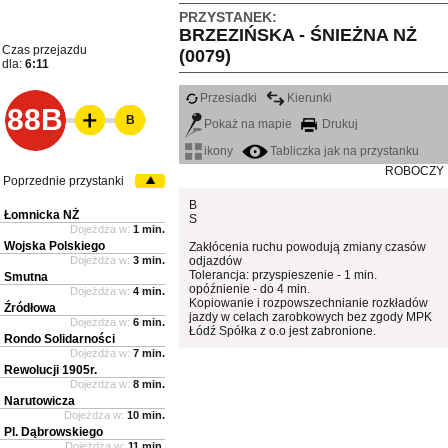
PRZYSTANEK:
BRZEZIŃSKA - ŚNIEŻNA NŻ
Czas przejazdu
(0079)
dla:
6:11
Przesiadki
Kierunki
88B
B
Pokaż na mapie
Drukuj
ikony
Tabliczka jak na przystanku
ROBOCZY
Poprzednie przystanki
B
Łomnicka NŻ
S
Dojeżdża w:
1 min.
Wojska Polskiego
Zakłócenia ruchu powodują zmiany czasów
Dojeżdża w:
3 min.
odjazdów
Tolerancja: przyspieszenie - 1 min.
Smutna
opóźnienie - do 4 min.
Dojeżdża w:
4 min.
Kopiowanie i rozpowszechnianie rozkładów
Źródłowa
jazdy w celach zarobkowych bez zgody MPK
Dojeżdża w:
6 min.
Łódź Spółka z o.o jest zabronione.
Rondo Solidarności
Dojeżdża w:
7 min.
Rewolucji 1905r.
Dojeżdża w:
8 min.
Narutowicza
Dojeżdża w:
10 min.
Pl. Dąbrowskiego
Dojeżdża w:
11 min.