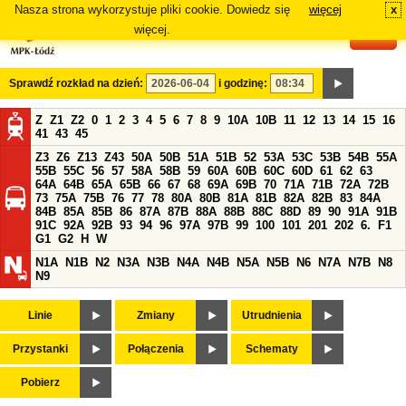
Nasza strona wykorzystuje pliki cookie. Dowiedz się
więcej
x
#
więcej.
Sprawdź rozkład na dzień:
i godzinę:
Z
Z1
Z2
0
1
2
3
4
5
6
7
8
9
10A
10B
11
12
13
14
15
16
41
43
45
Z3
Z6
Z13
Z43
50A
50B
51A
51B
52
53A
53C
53B
54B
55A
55B
55C
56
57
58A
58B
59
60A
60B
60C
60D
61
62
63
64A
64B
65A
65B
66
67
68
69A
69B
70
71A
71B
72A
72B
73
75A
75B
76
77
78
80A
80B
81A
81B
82A
82B
83
84A
84B
85A
85B
86
87A
87B
88A
88B
88C
88D
89
90
91A
91B
91C
92A
92B
93
94
96
97A
97B
99
100
101
201
202
6.
F1
G1
G2
H
W
N1A
N1B
N2
N3A
N3B
N4A
N4B
N5A
N5B
N6
N7A
N7B
N8
N9
Linie
Zmiany
Utrudnienia
Przystanki
Połączenia
Schematy
Pobierz