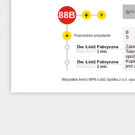
Pr
88B
B
B
Poprzednie przystanki
S
Dw. Łódź Fabryczna
Zakł
Tole
Dojeżdża w:
1 min.
opóź
Kopi
Dw. Łódź Fabryczna
jest
Dojeżdża w:
2 min.
Wszystkie treści MPK-Łódź Spółka z o.o. op