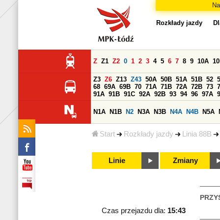
Na
Rozkłady jazdy
Dl
Z
Z1
Z2
0
1
2
3
4
5
6
7
8
9
10A
1
Z3
Z6
Z13
Z43
50A
50B
51A
51B
52
68
69A
69B
70
71A
71B
72A
72B
73
91A
91B
91C
92A
92B
93
94
96
97A
N1A
N1B
N2
N3A
N3B
N4A
N4B
N5A
Start
Rozkłady jazdy
Linia 88B
Linie
Zmiany
PRZY
Czas przejazdu dla:
15:43