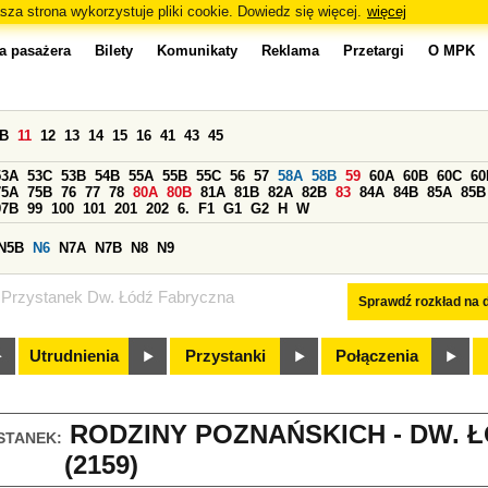
sza strona wykorzystuje pliki cookie. Dowiedz się więcej.
więcej
a pasażera
Bilety
Komunikaty
Reklama
Przetargi
O MPK
0B
11
12
13
14
15
16
41
43
45
53A
53C
53B
54B
55A
55B
55C
56
57
58A
58B
59
60A
60B
60C
60
75A
75B
76
77
78
80A
80B
81A
81B
82A
82B
83
84A
84B
85A
85B
97B
99
100
101
201
202
6.
F1
G1
G2
H
W
N5B
N6
N7A
N7B
N8
N9
Przystanek Dw. Łódź Fabryczna
Sprawdź rozkład na d
Utrudnienia
Przystanki
Połączenia
RODZINY POZNAŃSKICH - DW. 
STANEK:
(2159)