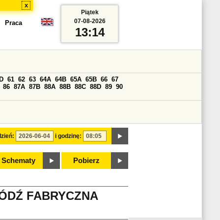
x
Piątek
07-08-2026
Praca
13:14
D
61
62
63
64A
64B
65A
65B
66
67
86
87A
87B
88A
88B
88C
88D
89
90
zień:
i godzinę:
Schematy
Pobierz
ŁÓDŹ FABRYCZNA