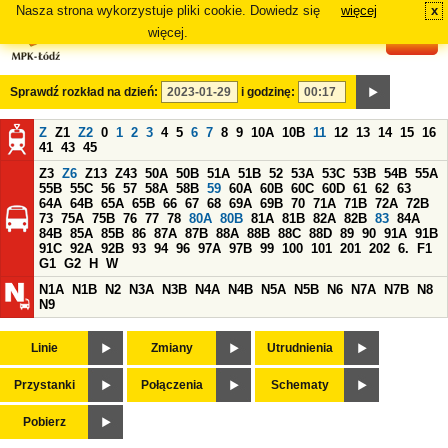
Nasza strona wykorzystuje pliki cookie. Dowiedz się
więcej
x
#
więcej.
Sprawdź rozkład na dzień:
i godzinę:
Z
Z1
Z2
0
1
2
3
4
5
6
7
8
9
10A
10B
11
12
13
14
15
16
41
43
45
Z3
Z6
Z13
Z43
50A
50B
51A
51B
52
53A
53C
53B
54B
55A
55B
55C
56
57
58A
58B
59
60A
60B
60C
60D
61
62
63
64A
64B
65A
65B
66
67
68
69A
69B
70
71A
71B
72A
72B
73
75A
75B
76
77
78
80A
80B
81A
81B
82A
82B
83
84A
84B
85A
85B
86
87A
87B
88A
88B
88C
88D
89
90
91A
91B
91C
92A
92B
93
94
96
97A
97B
99
100
101
201
202
6.
F1
G1
G2
H
W
N1A
N1B
N2
N3A
N3B
N4A
N4B
N5A
N5B
N6
N7A
N7B
N8
N9
Linie
Zmiany
Utrudnienia
Przystanki
Połączenia
Schematy
Pobierz