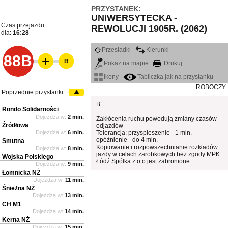
PRZYSTANEK:
UNIWERSYTECKA -
Czas przejazdu
REWOLUCJI 1905R. (2062)
dla:
16:28
Przesiadki
Kierunki
88B
B
Pokaż na mapie
Drukuj
ikony
Tabliczka jak na przystanku
ROBOCZY
Poprzednie przystanki
B
Rondo Solidarności
Dojeżdża w:
2 min.
Zakłócenia ruchu powodują zmiany czasów
Źródłowa
odjazdów
Dojeżdża w:
6 min.
Tolerancja: przyspieszenie - 1 min.
opóźnienie - do 4 min.
Smutna
Kopiowanie i rozpowszechnianie rozkładów
Dojeżdża w:
8 min.
jazdy w celach zarobkowych bez zgody MPK
Wojska Polskiego
Łódź Spółka z o.o jest zabronione.
Dojeżdża w:
9 min.
Łomnicka NŻ
Dojeżdża w:
11 min.
Śnieżna NŻ
Dojeżdża w:
13 min.
CH M1
Dojeżdża w:
14 min.
Kerna NŻ
Dojeżdża w:
15 min.