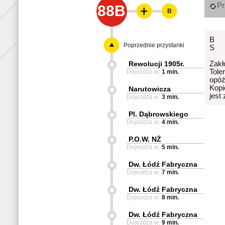
Pr
88B
B
B
Poprzednie przystanki
S
Rewolucji 1905r.
Zakł
Tole
Dojeżdża w:
1 min.
opóź
Kopi
Narutowicza
jest
Dojeżdża w:
3 min.
Pl. Dąbrowskiego
Dojeżdża w:
4 min.
P.O.W. NŻ
Dojeżdża w:
5 min.
Dw. Łódź Fabryczna
Dojeżdża w:
7 min.
Dw. Łódź Fabryczna
Dojeżdża w:
8 min.
Dw. Łódź Fabryczna
Dojeżdża w:
9 min.