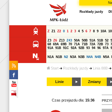
Na
Rozkłady jazdy
Dl
Z
Z1
Z2
0
1
2
3
4
5
6
7
8
9
10A
1
Z3
Z6
Z13
Z43
50A
50B
51A
51B
52
68
69A
69B
70
71A
71B
72A
72B
73
91A
91B
91C
92A
92B
93
94
96
97A
N1A
N1B
N2
N3A
N3B
N4A
N4B
N5A
Start
Rozkłady jazdy
Linia 88B
Linie
Zmiany
Czas przejazdu dla:
15:36
PRZY