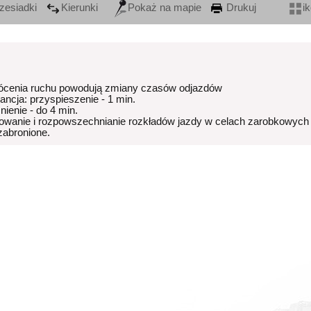
zesiadki
Kierunki
Pokaż na mapie
Drukuj
i
ócenia ruchu powodują zmiany czasów odjazdów
rancja: przyspieszenie - 1 min.
nienie - do 4 min.
owanie i rozpowszechnianie rozkładów jazdy w celach zarobkowych
 zabronione.