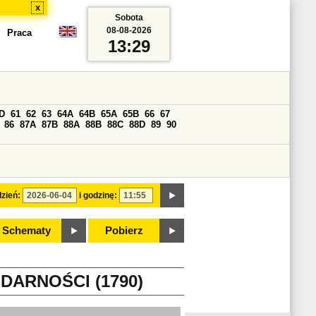
x
Sobota
08-08-2026
Praca
13:29
D
61
62
63
64A
64B
65A
65B
66
67
86
87A
87B
88A
88B
88C
88D
89
90
zień:
i godzinę:
Schematy
Pobierz
DARNOŚCI (1790)