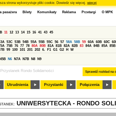
sza strona wykorzystuje pliki cookie. Dowiedz się więcej.
więcej
a pasażera
Bilety
Komunikaty
Reklama
Przetargi
O MPK
0B
11
12
13
14
15
16
41
43
45
53A
53C
53B
54B
55A
55B
55C
56
57
58A
58B
59
60A
60B
60C
60
75A
75B
76
77
78
80A
80B
81A
81B
82A
82B
83
84A
84B
85A
85B
97B
99
100
101
201
202
6.
F1
G1
G2
H
W
N5B
N6
N7A
N7B
N8
N9
Przystanek Rondo Solidarności
Sprawdź rozkład na d
Utrudnienia
Przystanki
Połączenia
UNIWERSYTECKA - RONDO SOLI
STANEK: