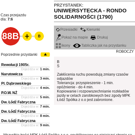
PRZYSTANEK:
UNIWERSYTECKA - RONDO
Czas przejazdu
SOLIDARNOŚCI (1790)
dla:
7:6
Przesiadki
Kierunki
88B
B
Pokaż na mapie
Drukuj
ikony
Tabliczka jak na przystanku
ROBOCZY
Poprzednie przystanki
B
Rewolucji 1905r.
S
Dojeżdża w:
1 min.
Narutowicza
Zakłócenia ruchu powodują zmiany czasów
Dojeżdża w:
3 min.
odjazdów
Tolerancja: przyspieszenie - 1 min.
Pl. Dąbrowskiego
opóźnienie - do 4 min.
Dojeżdża w:
4 min.
Kopiowanie i rozpowszechnianie rozkładów
P.O.W. NŻ
jazdy w celach zarobkowych bez zgody MPK
Dojeżdża w:
5 min.
Łódź Spółka z o.o jest zabronione.
Dw. Łódź Fabryczna
Dojeżdża w:
7 min.
Dw. Łódź Fabryczna
Dojeżdża w:
8 min.
Dw. Łódź Fabryczna
Dojeżdża w:
9 min.
Wszystkie treści MPK-Łódź Spółka z o.o. opublikowane na niniejszej stronie są