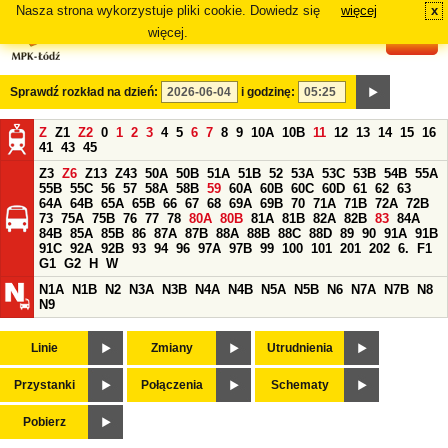
Nasza strona wykorzystuje pliki cookie. Dowiedz się
więcej
x
#
więcej.
Sprawdź rozkład na dzień:
i godzinę:
Z
Z1
Z2
0
1
2
3
4
5
6
7
8
9
10A
10B
11
12
13
14
15
16
41
43
45
Z3
Z6
Z13
Z43
50A
50B
51A
51B
52
53A
53C
53B
54B
55A
55B
55C
56
57
58A
58B
59
60A
60B
60C
60D
61
62
63
64A
64B
65A
65B
66
67
68
69A
69B
70
71A
71B
72A
72B
73
75A
75B
76
77
78
80A
80B
81A
81B
82A
82B
83
84A
84B
85A
85B
86
87A
87B
88A
88B
88C
88D
89
90
91A
91B
91C
92A
92B
93
94
96
97A
97B
99
100
101
201
202
6.
F1
G1
G2
H
W
N1A
N1B
N2
N3A
N3B
N4A
N4B
N5A
N5B
N6
N7A
N7B
N8
N9
Linie
Zmiany
Utrudnienia
Przystanki
Połączenia
Schematy
Pobierz