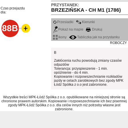
PRZYSTANEK:
Czas przejazdu
BRZEZIŃSKA - CH M1 (1786)
dla:
Przesiadki
Kierunki
88B
Pokaż na mapie
Drukuj
ikony
Tabliczka jak na przystanku
ROBOCZY
B
Zakłócenia ruchu powodują zmiany czasów
odjazdów
Tolerancja: przyspieszenie - 1 min.
opóźnienie - do 4 min.
Kopiowanie i rozpowszechnianie rozkładów
jazdy w celach zarobkowych bez zgody MPK
Łódź Spółka z o.o jest zabronione.
Wszystkie treści MPK-Łódź Spółka z o.o. opublikowane na niniejszej stronie są
chronione prawem autorskim. Kopiowanie i rozpowszechnianie ich bez pisemnej
zgody MPK-Łódź Spółka z o.o. dla celów innych niż potrzeby własne jest
zabronione.