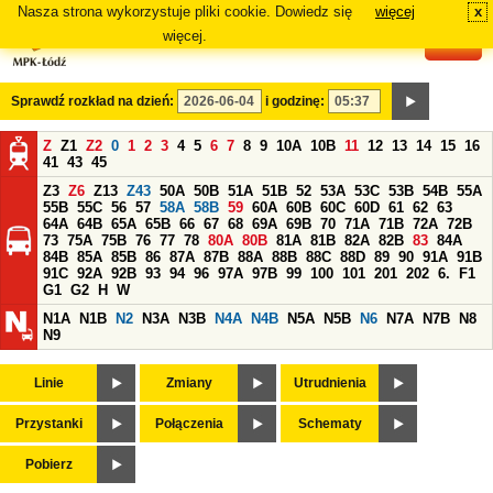
Nasza strona wykorzystuje pliki cookie. Dowiedz się
więcej
x
#
więcej.
Sprawdź rozkład na dzień:
i godzinę:
Z
Z1
Z2
0
1
2
3
4
5
6
7
8
9
10A
10B
11
12
13
14
15
16
41
43
45
Z3
Z6
Z13
Z43
50A
50B
51A
51B
52
53A
53C
53B
54B
55A
55B
55C
56
57
58A
58B
59
60A
60B
60C
60D
61
62
63
64A
64B
65A
65B
66
67
68
69A
69B
70
71A
71B
72A
72B
73
75A
75B
76
77
78
80A
80B
81A
81B
82A
82B
83
84A
84B
85A
85B
86
87A
87B
88A
88B
88C
88D
89
90
91A
91B
91C
92A
92B
93
94
96
97A
97B
99
100
101
201
202
6.
F1
G1
G2
H
W
N1A
N1B
N2
N3A
N3B
N4A
N4B
N5A
N5B
N6
N7A
N7B
N8
N9
Linie
Zmiany
Utrudnienia
Przystanki
Połączenia
Schematy
Pobierz