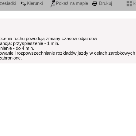
zesiadki
Kierunki
Pokaż na mapie
Drukuj
i
ócenia ruchu powodują zmiany czasów odjazdów
rancja: przyspieszenie - 1 min.
nienie - do 4 min.
owanie i rozpowszechnianie rozkładów jazdy w celach zarobkowych
 zabronione.