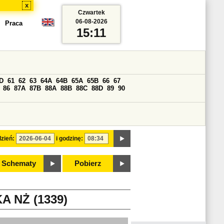
x
Czwartek
06-08-2026
Praca
15:11
D
61
62
63
64A
64B
65A
65B
66
67
86
87A
87B
88A
88B
88C
88D
89
90
zień:
i godzinę:
Schematy
Pobierz
 NŻ (1339)