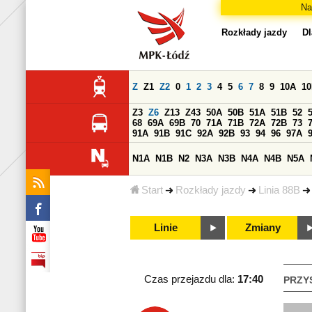
Na
Rozkłady jazdy
Dl
Z
Z1
Z2
0
1
2
3
4
5
6
7
8
9
10A
1
Z3
Z6
Z13
Z43
50A
50B
51A
51B
52
68
69A
69B
70
71A
71B
72A
72B
73
91A
91B
91C
92A
92B
93
94
96
97A
N1A
N1B
N2
N3A
N3B
N4A
N4B
N5A
Start
Rozkłady jazdy
Linia 88B
Linie
Zmiany
Czas przejazdu dla:
17:40
PRZY