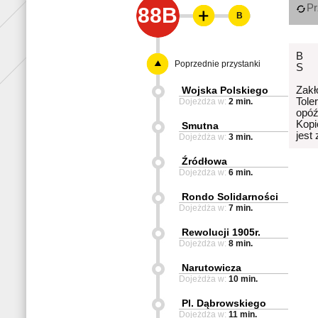
Pr
88B
B
B
Poprzednie przystanki
S
Wojska Polskiego
Zakł
Tole
Dojeżdża w:
2 min.
opóź
Kopi
Smutna
jest
Dojeżdża w:
3 min.
Źródłowa
Dojeżdża w:
6 min.
Rondo Solidarności
Dojeżdża w:
7 min.
Rewolucji 1905r.
Dojeżdża w:
8 min.
Narutowicza
Dojeżdża w:
10 min.
Pl. Dąbrowskiego
Dojeżdża w:
11 min.