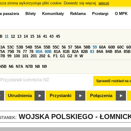
sza strona wykorzystuje pliki cookie. Dowiedz się więcej.
więcej
a pasażera
Bilety
Komunikaty
Reklama
Przetargi
O MPK
0B
11
12
13
14
15
16
41
43
45
53A
53C
53B
54B
55A
55B
55C
56
57
58A
58B
59
60A
60B
60C
60
75A
75B
76
77
78
80A
80B
81A
81B
82A
82B
83
84A
84B
85A
85B
97B
99
100
101
201
202
6.
F1
G1
G2
H
W
N5B
N6
N7A
N7B
N8
N9
Przystanek Łomnicka NŻ
Sprawdź rozkład na d
Utrudnienia
Przystanki
Połączenia
WOJSKA POLSKIEGO - ŁOMNICKA
STANEK: