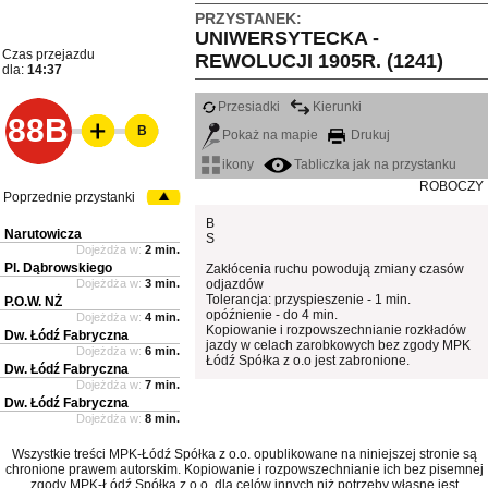
PRZYSTANEK:
UNIWERSYTECKA -
Czas przejazdu
REWOLUCJI 1905R. (1241)
dla:
14:37
Przesiadki
Kierunki
88B
B
Pokaż na mapie
Drukuj
ikony
Tabliczka jak na przystanku
ROBOCZY
Poprzednie przystanki
B
Narutowicza
S
Dojeżdża w:
2 min.
Pl. Dąbrowskiego
Zakłócenia ruchu powodują zmiany czasów
Dojeżdża w:
3 min.
odjazdów
Tolerancja: przyspieszenie - 1 min.
P.O.W. NŻ
opóźnienie - do 4 min.
Dojeżdża w:
4 min.
Kopiowanie i rozpowszechnianie rozkładów
Dw. Łódź Fabryczna
jazdy w celach zarobkowych bez zgody MPK
Dojeżdża w:
6 min.
Łódź Spółka z o.o jest zabronione.
Dw. Łódź Fabryczna
Dojeżdża w:
7 min.
Dw. Łódź Fabryczna
Dojeżdża w:
8 min.
Wszystkie treści MPK-Łódź Spółka z o.o. opublikowane na niniejszej stronie są
chronione prawem autorskim. Kopiowanie i rozpowszechnianie ich bez pisemnej
zgody MPK-Łódź Spółka z o.o. dla celów innych niż potrzeby własne jest