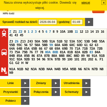
Nasza strona wykorzystuje pliki cookie. Dowiedz się
więcej
x
#
więcej.
Sprawdź rozkład na dzień:
i godzinę:
Z
Z1
Z2
0
1
2
3
4
5
6
7
8
9
10A
10B
11
12
13
14
15
16
41
43
45
Z3
Z6
Z13
Z43
50A
50B
51A
51B
52
53A
53C
53B
54B
55A
55B
55C
56
57
58A
58B
59
60A
60B
60C
60D
61
62
63
64A
64B
65A
65B
66
67
68
69A
69B
70
71A
71B
72A
72B
73
75A
75B
76
77
78
80A
80B
81A
81B
82A
82B
83
84A
84B
85A
85B
86
87A
87B
88A
88B
88C
88D
89
90
91A
91B
91C
92A
92B
93
94
96
97A
97B
99
100
101
201
202
6.
F1
G1
G2
H
W
N1A
N1B
N2
N3A
N3B
N4A
N4B
N5A
N5B
N6
N7A
N7B
N8
N9
Linie
Zmiany
Utrudnienia
Przystanki
Połączenia
Schematy
Pobierz