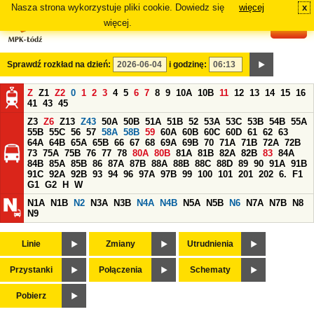
Nasza strona wykorzystuje pliki cookie. Dowiedz się
więcej
x
#
więcej.
Sprawdź rozkład na dzień:
i godzinę:
Z
Z1
Z2
0
1
2
3
4
5
6
7
8
9
10A
10B
11
12
13
14
15
16
41
43
45
Z3
Z6
Z13
Z43
50A
50B
51A
51B
52
53A
53C
53B
54B
55A
55B
55C
56
57
58A
58B
59
60A
60B
60C
60D
61
62
63
64A
64B
65A
65B
66
67
68
69A
69B
70
71A
71B
72A
72B
73
75A
75B
76
77
78
80A
80B
81A
81B
82A
82B
83
84A
84B
85A
85B
86
87A
87B
88A
88B
88C
88D
89
90
91A
91B
91C
92A
92B
93
94
96
97A
97B
99
100
101
201
202
6.
F1
G1
G2
H
W
N1A
N1B
N2
N3A
N3B
N4A
N4B
N5A
N5B
N6
N7A
N7B
N8
N9
Linie
Zmiany
Utrudnienia
Przystanki
Połączenia
Schematy
Pobierz