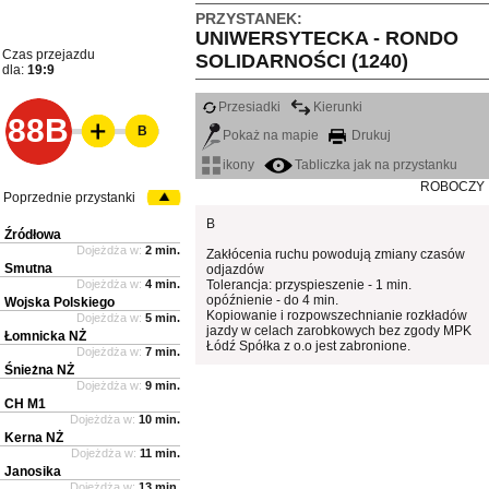
PRZYSTANEK:
UNIWERSYTECKA - RONDO
Czas przejazdu
SOLIDARNOŚCI (1240)
dla:
19:9
Przesiadki
Kierunki
88B
B
Pokaż na mapie
Drukuj
ikony
Tabliczka jak na przystanku
ROBOCZY
Poprzednie przystanki
B
Źródłowa
Dojeżdża w:
2 min.
Zakłócenia ruchu powodują zmiany czasów
Smutna
odjazdów
Dojeżdża w:
4 min.
Tolerancja: przyspieszenie - 1 min.
opóźnienie - do 4 min.
Wojska Polskiego
Kopiowanie i rozpowszechnianie rozkładów
Dojeżdża w:
5 min.
jazdy w celach zarobkowych bez zgody MPK
Łomnicka NŻ
Łódź Spółka z o.o jest zabronione.
Dojeżdża w:
7 min.
Śnieżna NŻ
Dojeżdża w:
9 min.
CH M1
Dojeżdża w:
10 min.
Kerna NŻ
Dojeżdża w:
11 min.
Janosika
Dojeżdża w:
13 min.