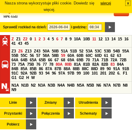
Nasza strona wykorzystuje pliki cookie. Dowiedz się
więcej
x
#
więcej.
Sprawdź rozkład na dzień:
i godzinę:
Z
Z1
Z2
0
1
2
3
4
5
6
7
8
9
10A
10B
11
12
13
14
15
16
41
43
45
Z3
Z6
Z13
Z43
50A
50B
51A
51B
52
53A
53C
53B
54B
55A
55B
55C
56
57
58A
58B
59
60A
60B
60C
60D
61
62
63
64A
64B
65A
65B
66
67
68
69A
69B
70
71A
71B
72A
72B
73
75A
75B
76
77
78
80A
80B
81A
81B
82A
82B
83
84A
84B
85A
85B
86
87A
87B
88A
88B
88C
88D
89
90
91A
91B
91C
92A
92B
93
94
96
97A
97B
99
100
101
201
202
6.
F1
G1
G2
H
W
N1A
N1B
N2
N3A
N3B
N4A
N4B
N5A
N5B
N6
N7A
N7B
N8
N9
Linie
Zmiany
Utrudnienia
Przystanki
Połączenia
Schematy
Pobierz