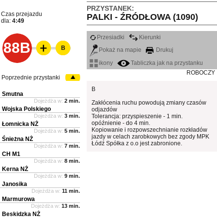
PRZYSTANEK:
Czas przejazdu
PALKI - ŹRÓDŁOWA (1090)
dla:
4:49
Przesiadki
Kierunki
88B
B
Pokaż na mapie
Drukuj
ikony
Tabliczka jak na przystanku
ROBOCZY
Poprzednie przystanki
B
Smutna
Dojeżdża w:
2 min.
Zakłócenia ruchu powodują zmiany czasów
Wojska Polskiego
odjazdów
Dojeżdża w:
3 min.
Tolerancja: przyspieszenie - 1 min.
opóźnienie - do 4 min.
Łomnicka NŻ
Kopiowanie i rozpowszechnianie rozkładów
Dojeżdża w:
5 min.
jazdy w celach zarobkowych bez zgody MPK
Śnieżna NŻ
Łódź Spółka z o.o jest zabronione.
Dojeżdża w:
7 min.
CH M1
Dojeżdża w:
8 min.
Kerna NŻ
Dojeżdża w:
9 min.
Janosika
Dojeżdża w:
11 min.
Marmurowa
Dojeżdża w:
13 min.
Beskidzka NŻ