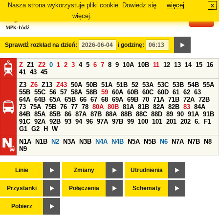
Nasza strona wykorzystuje pliki cookie. Dowiedz się
więcej
x
#
więcej.
Sprawdź rozkład na dzień:
i godzinę:
Z
Z1
Z2
0
1
2
3
4
5
6
7
8
9
10A
10B
11
12
13
14
15
16
41
43
45
Z3
Z6
Z13
Z43
50A
50B
51A
51B
52
53A
53C
53B
54B
55A
55B
55C
56
57
58A
58B
59
60A
60B
60C
60D
61
62
63
64A
64B
65A
65B
66
67
68
69A
69B
70
71A
71B
72A
72B
73
75A
75B
76
77
78
80A
80B
81A
81B
82A
82B
83
84A
84B
85A
85B
86
87A
87B
88A
88B
88C
88D
89
90
91A
91B
91C
92A
92B
93
94
96
97A
97B
99
100
101
201
202
6.
F1
G1
G2
H
W
N1A
N1B
N2
N3A
N3B
N4A
N4B
N5A
N5B
N6
N7A
N7B
N8
N9
Linie
Zmiany
Utrudnienia
Przystanki
Połączenia
Schematy
Pobierz