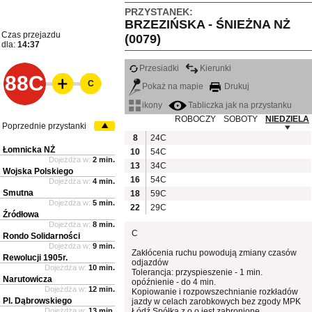
PRZYSTANEK:
BRZEZIŃSKA - ŚNIEŻNA NŻ
Czas przejazdu
(0079)
dla:
14:37
Przesiadki
Kierunki
88C
C
Pokaż na mapie
Drukuj
ikony
Tabliczka jak na przystanku
ROBOCZY
SOBOTY
NIEDZIELA
Poprzednie przystanki
8
24C
Łomnicka NŻ
10
54C
Dojeżdża w:
2 min.
13
34C
Wojska Polskiego
16
54C
Dojeżdża w:
4 min.
Smutna
18
59C
Dojeżdża w:
5 min.
22
29C
Źródłowa
Dojeżdża w:
8 min.
C
Rondo Solidarności
Dojeżdża w:
9 min.
Zakłócenia ruchu powodują zmiany czasów
Rewolucji 1905r.
odjazdów
Dojeżdża w:
10 min.
Tolerancja: przyspieszenie - 1 min.
Narutowicza
opóźnienie - do 4 min.
Dojeżdża w:
12 min.
Kopiowanie i rozpowszechnianie rozkładów
Pl. Dąbrowskiego
jazdy w celach zarobkowych bez zgody MPK
Dojeżdża w:
13 min.
Łódź Spółka z o.o jest zabronione.