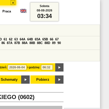
x
Sobota
08-08-2026
Praca
03:34
D
61
62
63
64A
64B
65A
65B
66
67
86
87A
87B
88A
88B
88C
88D
89
90
zień:
i godzinę:
Schematy
Pobierz
EGO (0602)