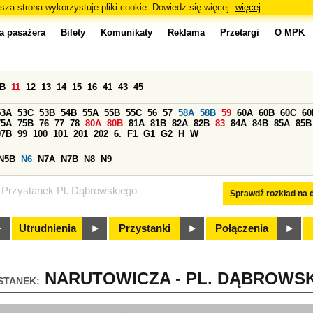
sza strona wykorzystuje pliki cookie. Dowiedz się więcej.
więcej
a pasażera
Bilety
Komunikaty
Reklama
Przetargi
O MPK
0B
11
12
13
14
15
16
41
43
45
53A
53C
53B
54B
55A
55B
55C
56
57
58A
58B
59
60A
60B
60C
60
75A
75B
76
77
78
80A
80B
81A
81B
82A
82B
83
84A
84B
85A
85B
97B
99
100
101
201
202
6.
F1
G1
G2
H
W
N5B
N6
N7A
N7B
N8
N9
Przystanek Pl. Dąbrowskiego
Sprawdź rozkład na d
Utrudnienia
Przystanki
Połączenia
NARUTOWICZA - PL. DĄBROWSKI
STANEK: