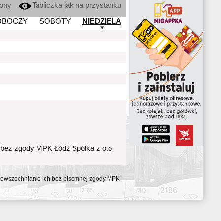
kony
Tabliczka jak na przystanku
OBOCZY
SOBOTY
NIEDZIELA
 bez zgody MPK Łódź Spółka z o.o
ozpowszechnianie ich bez pisemnej zgody MPK-