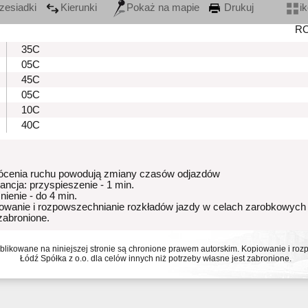
zesiadki
Kierunki
Pokaż na mapie
Drukuj
i
R
35C
05C
45C
05C
10C
40C
ócenia ruchu powodują zmiany czasów odjazdów
rancja: przyspieszenie - 1 min.
nienie - do 4 min.
owanie i rozpowszechnianie rozkładów jazdy w celach zarobkowych
 zabronione.
ublikowane na niniejszej stronie są chronione prawem autorskim. Kopiowanie i r
Łódź Spółka z o.o. dla celów innych niż potrzeby własne jest zabronione.