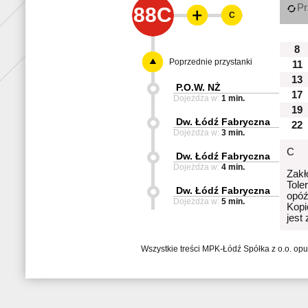
Pr
88C
C
8
Poprzednie przystanki
11
13
P.O.W. NŻ
17
Dojeżdża w:
1 min.
19
Dw. Łódź Fabryczna
22
Dojeżdża w:
3 min.
C
Dw. Łódź Fabryczna
Dojeżdża w:
4 min.
Zakł
Tole
Dw. Łódź Fabryczna
opóź
Dojeżdża w:
5 min.
Kopi
jest
Wszystkie treści MPK-Łódź Spółka z o.o. op