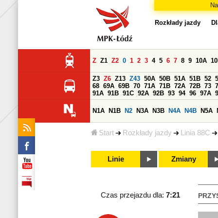
Na
Rozkłady jazdy
Dl
Z
Z1
Z2
0
1
2
3
4
5
6
7
8
9
10A
1
Z3
Z6
Z13
Z43
50A
50B
51A
51B
52
68
69A
69B
70
71A
71B
72A
72B
73
91A
91B
91C
92A
92B
93
94
96
97A
N1A
N1B
N2
N3A
N3B
N4A
N4B
N5A
Start
Rozkłady jazdy
Linia 88C
Linie
Zmiany
Czas przejazdu dla:
7:21
PRZY