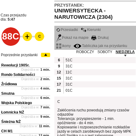
PRZYSTANEK:
UNIWERSYTECKA -
Czas przejazdu
NARUTOWICZA (2304)
dla:
5:47
Przesiadki
Kierunki
88C
C
Pokaż na mapie
Drukuj
ikony
Tabliczka jak na przystanku
ROBOCZY
SOBOTY
NIEDZIELA
Poprzednie przystanki
6
51C
Rewolucji 1905r.
9
31C
Dojeżdża w:
1 min.
12
11C
Rondo Solidarności
15
31C
Dojeżdża w:
2 min.
Źródłowa
17
31C
Dojeżdża w:
4 min.
21
01C
Smutna
Dojeżdża w:
6 min.
C
Wojska Polskiego
Dojeżdża w:
7 min.
Zakłócenia ruchu powodują zmiany czasów
Łomnicka NŻ
odjazdów
Dojeżdża w:
9 min.
Tolerancja: przyspieszenie - 1 min.
Śnieżna NŻ
opóźnienie - do 4 min.
Dojeżdża w:
11 min.
Kopiowanie i rozpowszechnianie rozkładów
CH M1
jazdy w celach zarobkowych bez zgody MPK
Dojeżdża w:
12 min.
Łódź Spółka z o.o jest zabronione.