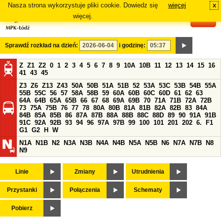
Nasza strona wykorzystuje pliki cookie. Dowiedz się
więcej
x
#
więcej.
Sprawdź rozkład na dzień:
i godzinę:
Z
Z1
Z2
0
1
2
3
4
5
6
7
8
9
10A
10B
11
12
13
14
15
16
41
43
45
Z3
Z6
Z13
Z43
50A
50B
51A
51B
52
53A
53C
53B
54B
55A
55B
55C
56
57
58A
58B
59
60A
60B
60C
60D
61
62
63
64A
64B
65A
65B
66
67
68
69A
69B
70
71A
71B
72A
72B
73
75A
75B
76
77
78
80A
80B
81A
81B
82A
82B
83
84A
84B
85A
85B
86
87A
87B
88A
88B
88C
88D
89
90
91A
91B
91C
92A
92B
93
94
96
97A
97B
99
100
101
201
202
6.
F1
G1
G2
H
W
N1A
N1B
N2
N3A
N3B
N4A
N4B
N5A
N5B
N6
N7A
N7B
N8
N9
Linie
Zmiany
Utrudnienia
Przystanki
Połączenia
Schematy
Pobierz