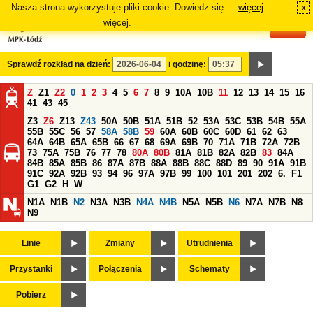
Nasza strona wykorzystuje pliki cookie. Dowiedz się
więcej
x
#
więcej.
Sprawdź rozkład na dzień:
i godzinę:
Z
Z1
Z2
0
1
2
3
4
5
6
7
8
9
10A
10B
11
12
13
14
15
16
41
43
45
Z3
Z6
Z13
Z43
50A
50B
51A
51B
52
53A
53C
53B
54B
55A
55B
55C
56
57
58A
58B
59
60A
60B
60C
60D
61
62
63
64A
64B
65A
65B
66
67
68
69A
69B
70
71A
71B
72A
72B
73
75A
75B
76
77
78
80A
80B
81A
81B
82A
82B
83
84A
84B
85A
85B
86
87A
87B
88A
88B
88C
88D
89
90
91A
91B
91C
92A
92B
93
94
96
97A
97B
99
100
101
201
202
6.
F1
G1
G2
H
W
N1A
N1B
N2
N3A
N3B
N4A
N4B
N5A
N5B
N6
N7A
N7B
N8
N9
Linie
Zmiany
Utrudnienia
Przystanki
Połączenia
Schematy
Pobierz