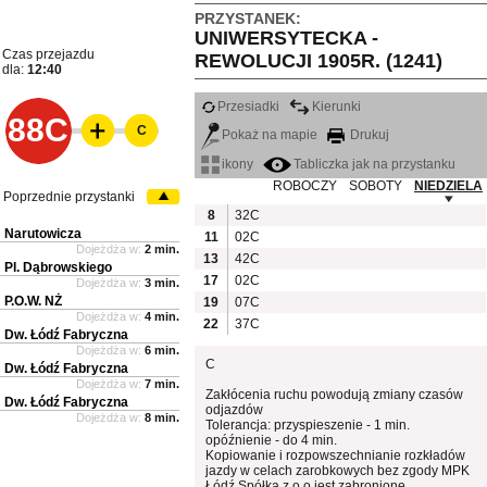
PRZYSTANEK:
UNIWERSYTECKA -
Czas przejazdu
REWOLUCJI 1905R. (1241)
dla:
12:40
Przesiadki
Kierunki
88C
C
Pokaż na mapie
Drukuj
ikony
Tabliczka jak na przystanku
ROBOCZY
SOBOTY
NIEDZIELA
Poprzednie przystanki
8
32C
Narutowicza
11
02C
Dojeżdża w:
2 min.
13
42C
Pl. Dąbrowskiego
17
02C
Dojeżdża w:
3 min.
P.O.W. NŻ
19
07C
Dojeżdża w:
4 min.
22
37C
Dw. Łódź Fabryczna
Dojeżdża w:
6 min.
C
Dw. Łódź Fabryczna
Dojeżdża w:
7 min.
Zakłócenia ruchu powodują zmiany czasów
Dw. Łódź Fabryczna
odjazdów
Dojeżdża w:
8 min.
Tolerancja: przyspieszenie - 1 min.
opóźnienie - do 4 min.
Kopiowanie i rozpowszechnianie rozkładów
jazdy w celach zarobkowych bez zgody MPK
Łódź Spółka z o.o jest zabronione.