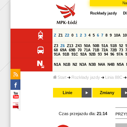
Na
Rozkłady jazdy
Dl
Z
Z1
Z2
0
1
2
3
4
5
6
7
8
9
10A
1
Z3
Z6
Z13
Z43
50A
50B
51A
51B
52
68
69A
69B
70
71A
71B
72A
72B
73
91A
91B
91C
92A
92B
93
94
96
97A
N1A
N1B
N2
N3A
N3B
N4A
N4B
N5A
Start
Rozkłady jazdy
Linia 88C
Linie
Zmiany
Czas przejazdu dla:
21:14
PRZY