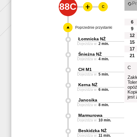
Pr
88C
C
6
Poprzednie przystanki
9
12
Łomnicka NŻ
15
Dojeżdża w:
2 min.
17
Śnieżna NŻ
21
Dojeżdża w:
4 min.
C
CH M1
Dojeżdża w:
5 min.
Zakł
Tole
Kerna NŻ
opóź
Dojeżdża w:
6 min.
Kopi
jest
Janosika
Dojeżdża w:
8 min.
Marmurowa
Dojeżdża w:
10 min.
Beskidzka NŻ
Dojeżdża w:
11 min.