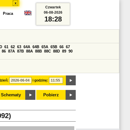
x
Czwartek
06-08-2026
Praca
18:28
D
61
62
63
64A
64B
65A
65B
66
67
86
87A
87B
88A
88B
88C
88D
89
90
zień:
i godzinę:
Schematy
Pobierz
92)