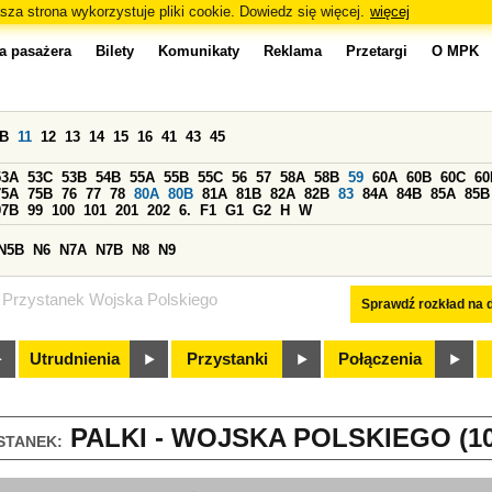
sza strona wykorzystuje pliki cookie. Dowiedz się więcej.
więcej
a pasażera
Bilety
Komunikaty
Reklama
Przetargi
O MPK
0B
11
12
13
14
15
16
41
43
45
53A
53C
53B
54B
55A
55B
55C
56
57
58A
58B
59
60A
60B
60C
60
75A
75B
76
77
78
80A
80B
81A
81B
82A
82B
83
84A
84B
85A
85B
97B
99
100
101
201
202
6.
F1
G1
G2
H
W
N5B
N6
N7A
N7B
N8
N9
Przystanek Wojska Polskiego
Sprawdź rozkład na d
Utrudnienia
Przystanki
Połączenia
PALKI - WOJSKA POLSKIEGO (10
STANEK: