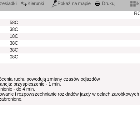
zesiadki
Kierunki
Pokaż na mapie
Drukuj
i
R
58C
38C
18C
38C
38C
08C
ócenia ruchu powodują zmiany czasów odjazdów
rancja: przyspieszenie - 1 min.
nienie - do 4 min.
owanie i rozpowszechnianie rozkładów jazdy w celach zarobkowych
 zabronione.