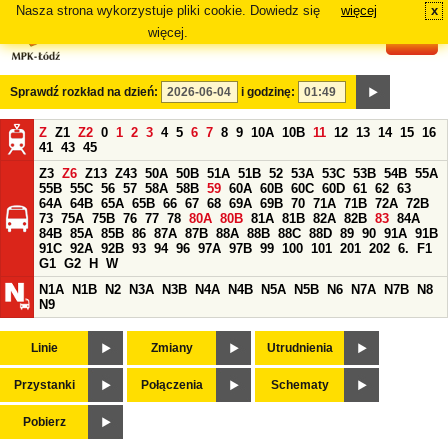
Nasza strona wykorzystuje pliki cookie. Dowiedz się
więcej
x
#
więcej.
Sprawdź rozkład na dzień:
i godzinę:
Z
Z1
Z2
0
1
2
3
4
5
6
7
8
9
10A
10B
11
12
13
14
15
16
41
43
45
Z3
Z6
Z13
Z43
50A
50B
51A
51B
52
53A
53C
53B
54B
55A
55B
55C
56
57
58A
58B
59
60A
60B
60C
60D
61
62
63
64A
64B
65A
65B
66
67
68
69A
69B
70
71A
71B
72A
72B
73
75A
75B
76
77
78
80A
80B
81A
81B
82A
82B
83
84A
84B
85A
85B
86
87A
87B
88A
88B
88C
88D
89
90
91A
91B
91C
92A
92B
93
94
96
97A
97B
99
100
101
201
202
6.
F1
G1
G2
H
W
N1A
N1B
N2
N3A
N3B
N4A
N4B
N5A
N5B
N6
N7A
N7B
N8
N9
Linie
Zmiany
Utrudnienia
Przystanki
Połączenia
Schematy
Pobierz