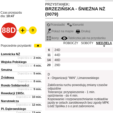
PRZYSTANEK:
BRZEZIŃSKA - ŚNIEŻNA NŻ
Czas przejazdu
(0079)
dla:
10:47
Przesiadki
Kierunki
88D
D
Pokaż na mapie
Drukuj
ikony
Tabliczka jak na przystanku
ROBOCZY
SOBOTY
NIEDZIELA
Poprzednie przystanki
6
24D
Łomnicka NŻ
11
44D
Dojeżdża w:
2 min.
14
48D
Wojska Polskiego
20
29D
Dojeżdża w:
4 min.
Smutna
Dojeżdża w:
5 min.
D
Źródłowa
x - Organizacji "WiN", Limanowskiego
Dojeżdża w:
8 min.
Zakłócenia ruchu powodują zmiany czasów
Rondo Solidarności
odjazdów
Dojeżdża w:
9 min.
Tolerancja: przyspieszenie - 1 min.
Rewolucji 1905r.
opóźnienie - do 4 min.
Dojeżdża w:
10 min.
Kopiowanie i rozpowszechnianie rozkładów
Narutowicza
jazdy w celach zarobkowych bez zgody MPK
Dojeżdża w:
12 min.
Łódź Spółka z o.o jest zabronione.
Pl. Dąbrowskiego
Dojeżdża w:
13 min.