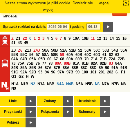
Nasza strona wykorzystuje pliki cookie. Dowiedz się
więcej
x
#
więcej.
Sprawdź rozkład na dzień:
i godzinę:
Z
Z1
Z2
0
1
2
3
4
5
6
7
8
9
10A
10B
11
12
13
14
15
16
41
43
45
Z3
Z6
Z13
Z43
50A
50B
51A
51B
52
53A
53C
53B
54B
55A
55B
55C
56
57
58A
58B
59
60A
60B
60C
60D
61
62
63
64A
64B
65A
65B
66
67
68
69A
69B
70
71A
71B
72A
72B
73
75A
75B
76
77
78
80A
80B
81A
81B
82A
82B
83
84A
84B
85A
85B
86
87A
87B
88A
88B
88C
88D
89
90
91A
91B
91C
92A
92B
93
94
96
97A
97B
99
100
101
201
202
6.
F1
G1
G2
H
W
N1A
N1B
N2
N3A
N3B
N4A
N4B
N5A
N5B
N6
N7A
N7B
N8
N9
Linie
Zmiany
Utrudnienia
Przystanki
Połączenia
Schematy
Pobierz