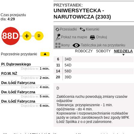
PRZYSTANEK:
UNIWERSYTECKA -
Czas przejazdu
NARUTOWICZA (2303)
dla:
4:29
Przesiadki
Kierunki
88D
D
Pokaż na mapie
Drukuj
ikony
Tabliczka jak na przystanku
ROBOCZY
SOBOTY
NIEDZIELA
Poprzednie przystanki
6
34D
Pl. Dąbrowskiego
11
54D
Dojeżdża w:
1 min.
14
58D
P.O.W. NŻ
20
39D
Dojeżdża w:
2 min.
Dw. Łódź Fabryczna
Dojeżdża w:
4 min.
D
Dw. Łódź Fabryczna
Dojeżdża w:
5 min.
Zakłócenia ruchu powodują zmiany czasów
odjazdów
Dw. Łódź Fabryczna
Tolerancja: przyspieszenie - 1 min.
Dojeżdża w:
6 min.
opóźnienie - do 4 min.
Kopiowanie i rozpowszechnianie rozkładów
jazdy w celach zarobkowych bez zgody MPK
Łódź Spółka z o.o jest zabronione.