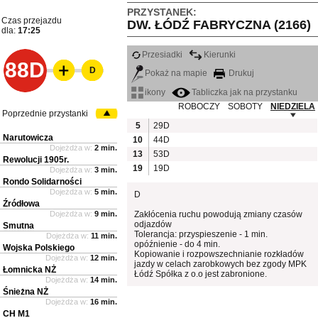
PRZYSTANEK:
Czas przejazdu
DW. ŁÓDŹ FABRYCZNA (2166)
dla:
17:25
Przesiadki
Kierunki
88D
D
Pokaż na mapie
Drukuj
ikony
Tabliczka jak na przystanku
ROBOCZY
SOBOTY
NIEDZIELA
Poprzednie przystanki
5
29D
Narutowicza
10
44D
Dojeżdża w:
2 min.
13
53D
Rewolucji 1905r.
19
19D
Dojeżdża w:
3 min.
Rondo Solidarności
Dojeżdża w:
5 min.
D
Źródłowa
Dojeżdża w:
9 min.
Zakłócenia ruchu powodują zmiany czasów
odjazdów
Smutna
Tolerancja: przyspieszenie - 1 min.
Dojeżdża w:
11 min.
opóźnienie - do 4 min.
Wojska Polskiego
Kopiowanie i rozpowszechnianie rozkładów
Dojeżdża w:
12 min.
jazdy w celach zarobkowych bez zgody MPK
Łomnicka NŻ
Łódź Spółka z o.o jest zabronione.
Dojeżdża w:
14 min.
Śnieżna NŻ
Dojeżdża w:
16 min.
CH M1