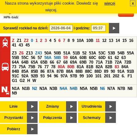
Nasza strona wykorzystuje pliki cookie. Dowiedz się
więcej
x
#
więcej.
Sprawdź rozkład na dzień:
i godzinę:
Z
Z1
Z2
0
1
2
3
4
5
6
7
8
9
10A
10B
11
12
13
14
15
16
41
43
45
Z3
Z6
Z13
Z43
50A
50B
51A
51B
52
53A
53C
53B
54B
55A
55B
55C
56
57
58A
58B
59
60A
60B
60C
60D
61
62
63
64A
64B
65A
65B
66
67
68
69A
69B
70
71A
71B
72A
72B
73
75A
75B
76
77
78
80A
80B
81A
81B
82A
82B
83
84A
84B
85A
85B
86
87A
87B
88A
88B
88C
88D
89
90
91A
91B
91C
92A
92B
93
94
96
97A
97B
99
100
101
201
202
6.
F1
G1
G2
H
W
N1A
N1B
N2
N3A
N3B
N4A
N4B
N5A
N5B
N6
N7A
N7B
N8
N9
Linie
Zmiany
Utrudnienia
Przystanki
Połączenia
Schematy
Pobierz