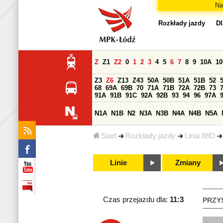
Na
Rozkłady jazdy
Dl
Z
Z1
Z2
0
1
2
3
4
5
6
7
8
9
10A
1
Z3
Z6
Z13
Z43
50A
50B
51A
51B
52
68
69A
69B
70
71A
71B
72A
72B
73
91A
91B
91C
92A
92B
93
94
96
97A
N1A
N1B
N2
N3A
N3B
N4A
N4B
N5A
Start
Rozkłady jazdy
Linia 88D
Linie
Zmiany
Czas przejazdu dla:
11:3
PRZY