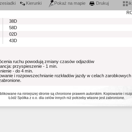
zesiadki
Kierunki
Pokaż na mapie
Drukuj
i
R
38D
58D
02D
43D
ócenia ruchu powodują zmiany czasów odjazdów
rancja: przyspieszenie - 1 min.
nienie - do 4 min.
owanie i rozpowszechnianie rozkładów jazdy w celach zarobkowych
 zabronione.
ublikowane na niniejszej stronie są chronione prawem autorskim. Kopiowanie i r
Łódź Spółka z o.o. dla celów innych niż potrzeby własne jest zabronione.