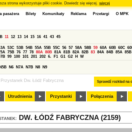
sza strona wykorzystuje pliki cookie. Dowiedz się więcej.
więcej
a pasażera
Bilety
Komunikaty
Reklama
Przetargi
O MPK
0B
11
12
13
14
15
16
41
43
45
53A
53C
53B
54B
55A
55B
55C
56
57
58A
58B
59
60A
60B
60C
60
75A
75B
76
77
78
80A
80B
81A
81B
82A
82B
83
84A
84B
85A
85B
97B
99
100
101
201
202
6.
F1
G1
G2
H
W
N5B
N6
N7A
N7B
N8
N9
Przystanek Dw. Łódź Fabryczna
Sprawdź rozkład na d
Utrudnienia
Przystanki
Połączenia
DW. ŁÓDŹ FABRYCZNA (2159)
STANEK: