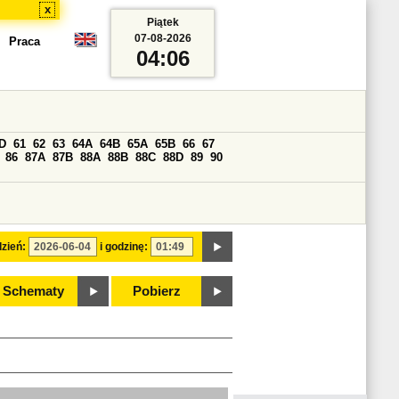
x
Piątek
07-08-2026
Praca
04:06
D
61
62
63
64A
64B
65A
65B
66
67
86
87A
87B
88A
88B
88C
88D
89
90
zień:
i godzinę:
Schematy
Pobierz