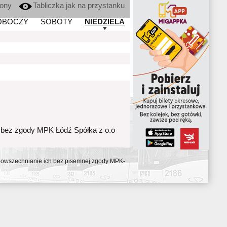
kony
Tabliczka jak na przystanku
OBOCZY
SOBOTY
NIEDZIELA
 bez zgody MPK Łódź Spółka z o.o
ozpowszechnianie ich bez pisemnej zgody MPK-