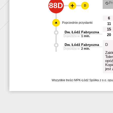
Pr
88D
D
6
Poprzednie przystanki
11
15
Dw. Łódź Fabryczna
20
Dojeżdża w:
1 min.
Dw. Łódź Fabryczna
D
Dojeżdża w:
2 min.
Zakł
Tole
opóź
Kopi
jest
Wszystkie treści MPK-Łódź Spółka z o.o. op