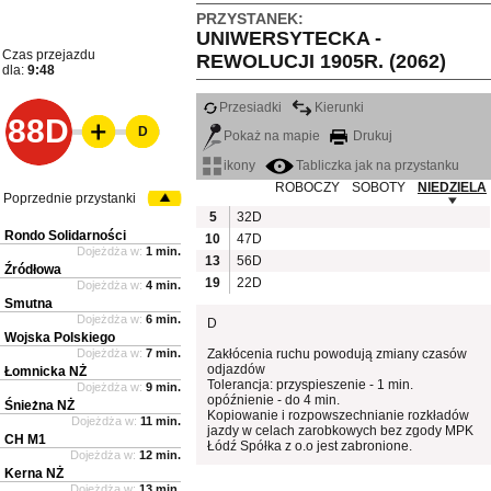
PRZYSTANEK:
UNIWERSYTECKA -
Czas przejazdu
REWOLUCJI 1905R. (2062)
dla:
9:48
Przesiadki
Kierunki
88D
D
Pokaż na mapie
Drukuj
ikony
Tabliczka jak na przystanku
ROBOCZY
SOBOTY
NIEDZIELA
Poprzednie przystanki
5
32D
Rondo Solidarności
10
47D
Dojeżdża w:
1 min.
13
56D
Źródłowa
19
22D
Dojeżdża w:
4 min.
Smutna
Dojeżdża w:
6 min.
D
Wojska Polskiego
Dojeżdża w:
7 min.
Zakłócenia ruchu powodują zmiany czasów
odjazdów
Łomnicka NŻ
Tolerancja: przyspieszenie - 1 min.
Dojeżdża w:
9 min.
opóźnienie - do 4 min.
Śnieżna NŻ
Kopiowanie i rozpowszechnianie rozkładów
Dojeżdża w:
11 min.
jazdy w celach zarobkowych bez zgody MPK
CH M1
Łódź Spółka z o.o jest zabronione.
Dojeżdża w:
12 min.
Kerna NŻ
Dojeżdża w:
13 min.