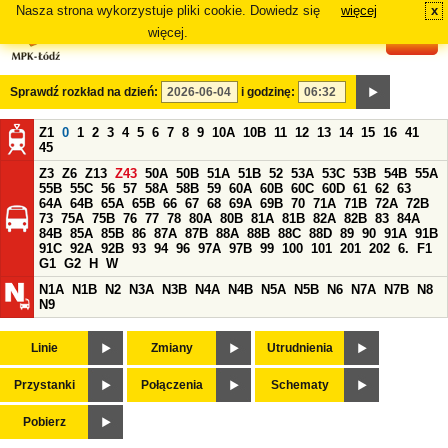
Nasza strona wykorzystuje pliki cookie. Dowiedz się
więcej
x
#
więcej.
Sprawdź rozkład na dzień:
i godzinę:
Z1
0
1
2
3
4
5
6
7
8
9
10A
10B
11
12
13
14
15
16
41
45
Z3
Z6
Z13
Z43
50A
50B
51A
51B
52
53A
53C
53B
54B
55A
55B
55C
56
57
58A
58B
59
60A
60B
60C
60D
61
62
63
64A
64B
65A
65B
66
67
68
69A
69B
70
71A
71B
72A
72B
73
75A
75B
76
77
78
80A
80B
81A
81B
82A
82B
83
84A
84B
85A
85B
86
87A
87B
88A
88B
88C
88D
89
90
91A
91B
91C
92A
92B
93
94
96
97A
97B
99
100
101
201
202
6.
F1
G1
G2
H
W
N1A
N1B
N2
N3A
N3B
N4A
N4B
N5A
N5B
N6
N7A
N7B
N8
N9
Linie
Zmiany
Utrudnienia
Przystanki
Połączenia
Schematy
Pobierz