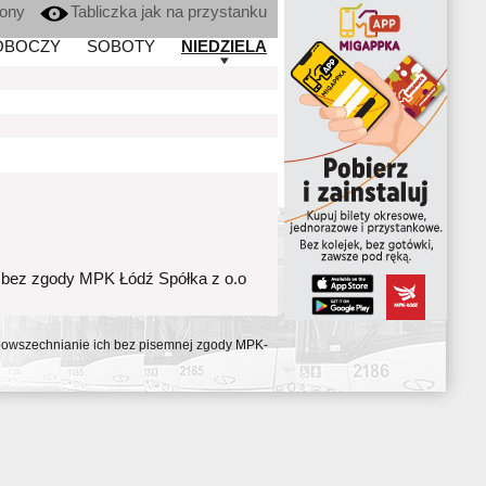
kony
Tabliczka jak na przystanku
OBOCZY
SOBOTY
NIEDZIELA
 bez zgody MPK Łódź Spółka z o.o
ozpowszechnianie ich bez pisemnej zgody MPK-