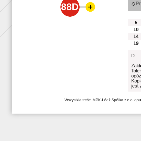
Pr
88D
5
10
14
19
D
Zakł
Tole
opóź
Kopi
jest
Wszystkie treści MPK-Łódź Spółka z o.o. op