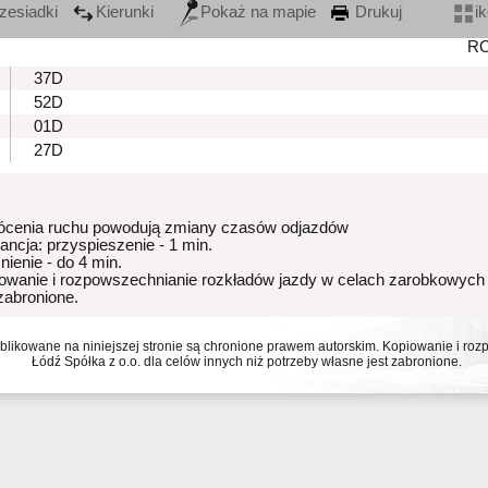
zesiadki
Kierunki
Pokaż na mapie
Drukuj
i
R
37D
52D
01D
27D
ócenia ruchu powodują zmiany czasów odjazdów
rancja: przyspieszenie - 1 min.
nienie - do 4 min.
owanie i rozpowszechnianie rozkładów jazdy w celach zarobkowych
 zabronione.
ublikowane na niniejszej stronie są chronione prawem autorskim. Kopiowanie i r
Łódź Spółka z o.o. dla celów innych niż potrzeby własne jest zabronione.