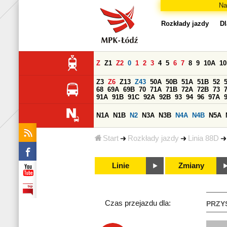
Na
Rozkłady jazdy
Dl
Z
Z1
Z2
0
1
2
3
4
5
6
7
8
9
10A
1
Z3
Z6
Z13
Z43
50A
50B
51A
51B
52
68
69A
69B
70
71A
71B
72A
72B
73
91A
91B
91C
92A
92B
93
94
96
97A
N1A
N1B
N2
N3A
N3B
N4A
N4B
N5A
Start
Rozkłady jazdy
Linia 88D
Linie
Zmiany
Czas przejazdu dla:
PRZY