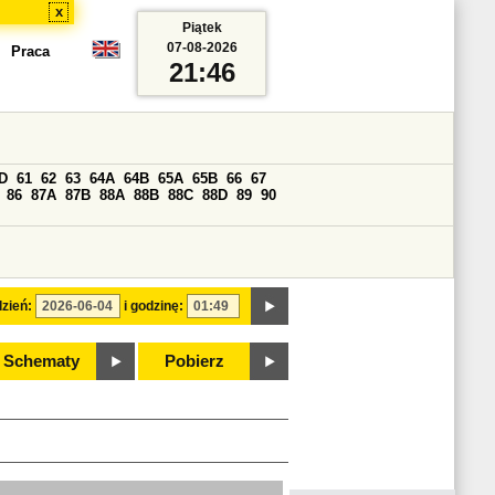
x
Piątek
07-08-2026
Praca
21:46
D
61
62
63
64A
64B
65A
65B
66
67
86
87A
87B
88A
88B
88C
88D
89
90
zień:
i godzinę:
Schematy
Pobierz