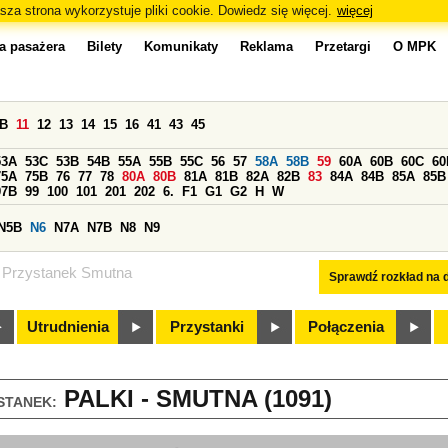
sza strona wykorzystuje pliki cookie. Dowiedz się więcej.
więcej
a pasażera
Bilety
Komunikaty
Reklama
Przetargi
O MPK
0B
11
12
13
14
15
16
41
43
45
53A
53C
53B
54B
55A
55B
55C
56
57
58A
58B
59
60A
60B
60C
60
75A
75B
76
77
78
80A
80B
81A
81B
82A
82B
83
84A
84B
85A
85B
97B
99
100
101
201
202
6.
F1
G1
G2
H
W
N5B
N6
N7A
N7B
N8
N9
Przystanek Smutna
Sprawdź rozkład na d
Utrudnienia
Przystanki
Połączenia
PALKI - SMUTNA (1091)
STANEK: