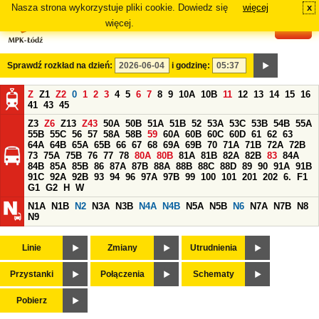
Nasza strona wykorzystuje pliki cookie. Dowiedz się
więcej
x
#
więcej.
Sprawdź rozkład na dzień:
i godzinę:
Z
Z1
Z2
0
1
2
3
4
5
6
7
8
9
10A
10B
11
12
13
14
15
16
41
43
45
Z3
Z6
Z13
Z43
50A
50B
51A
51B
52
53A
53C
53B
54B
55A
55B
55C
56
57
58A
58B
59
60A
60B
60C
60D
61
62
63
64A
64B
65A
65B
66
67
68
69A
69B
70
71A
71B
72A
72B
73
75A
75B
76
77
78
80A
80B
81A
81B
82A
82B
83
84A
84B
85A
85B
86
87A
87B
88A
88B
88C
88D
89
90
91A
91B
91C
92A
92B
93
94
96
97A
97B
99
100
101
201
202
6.
F1
G1
G2
H
W
N1A
N1B
N2
N3A
N3B
N4A
N4B
N5A
N5B
N6
N7A
N7B
N8
N9
Linie
Zmiany
Utrudnienia
Przystanki
Połączenia
Schematy
Pobierz