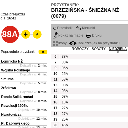
PRZYSTANEK:
BRZEZIŃSKA - ŚNIEŻNA NŻ
Czas przejazdu
(0079)
dla:
16:42
Przesiadki
Kierunki
88A
A
Pokaż na mapie
Drukuj
ikony
Tabliczka jak na przystanku
ROBOCZY
SOBOTY
NIEDZIELA
Poprzednie przystanki
6
38A
Łomnicka NŻ
7
38A
Dojeżdża w:
2 min.
9
06A
Wojska Polskiego
10
25A
Dojeżdża w:
4 min.
Smutna
11
58A
Dojeżdża w:
5 min.
13
08A
Źródłowa
14
08A
Dojeżdża w:
8 min.
15
08A
Rondo Solidarności
Dojeżdża w:
9 min.
16
18A
Rewolucji 1905r.
17
27A
Dojeżdża w:
10 min.
18
27A
Narutowicza
Dojeżdża w:
12 min.
19
25A
Pl. Dąbrowskiego
20
46A
Dojeżdża w:
13 min.