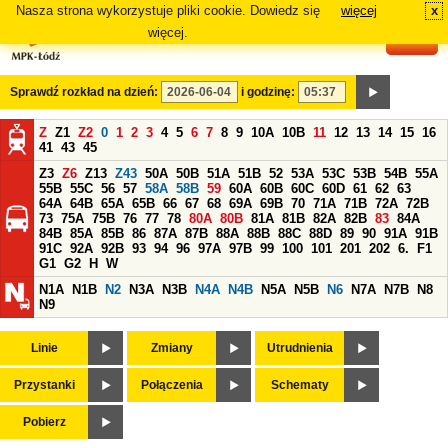
Nasza strona wykorzystuje pliki cookie. Dowiedz się
więcej
x
#
więcej.
Sprawdź rozkład na dzień:
i godzinę:
Z
Z1
Z2
0
1
2
3
4
5
6
7
8
9
10A
10B
11
12
13
14
15
16
41
43
45
Z3
Z6
Z13
Z43
50A
50B
51A
51B
52
53A
53C
53B
54B
55A
55B
55C
56
57
58A
58B
59
60A
60B
60C
60D
61
62
63
64A
64B
65A
65B
66
67
68
69A
69B
70
71A
71B
72A
72B
73
75A
75B
76
77
78
80A
80B
81A
81B
82A
82B
83
84A
84B
85A
85B
86
87A
87B
88A
88B
88C
88D
89
90
91A
91B
91C
92A
92B
93
94
96
97A
97B
99
100
101
201
202
6.
F1
G1
G2
H
W
N1A
N1B
N2
N3A
N3B
N4A
N4B
N5A
N5B
N6
N7A
N7B
N8
N9
Linie
Zmiany
Utrudnienia
Przystanki
Połączenia
Schematy
Pobierz