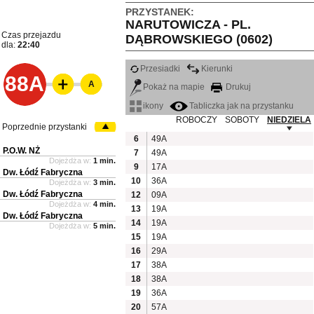
PRZYSTANEK:
NARUTOWICZA - PL.
Czas przejazdu
DĄBROWSKIEGO (0602)
dla:
22:40
Przesiadki
Kierunki
88A
A
Pokaż na mapie
Drukuj
ikony
Tabliczka jak na przystanku
ROBOCZY
SOBOTY
NIEDZIELA
Poprzednie przystanki
6
49A
P.O.W. NŻ
7
49A
Dojeżdża w:
1 min.
9
17A
Dw. Łódź Fabryczna
10
36A
Dojeżdża w:
3 min.
Dw. Łódź Fabryczna
12
09A
Dojeżdża w:
4 min.
13
19A
Dw. Łódź Fabryczna
14
19A
Dojeżdża w:
5 min.
15
19A
16
29A
17
38A
18
38A
19
36A
20
57A