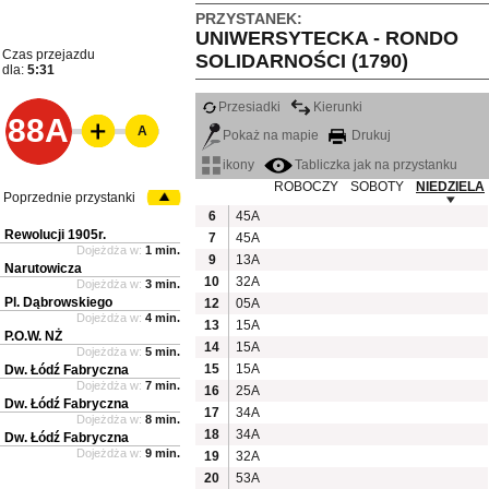
PRZYSTANEK:
UNIWERSYTECKA - RONDO
Czas przejazdu
SOLIDARNOŚCI (1790)
dla:
5:31
Przesiadki
Kierunki
88A
A
Pokaż na mapie
Drukuj
ikony
Tabliczka jak na przystanku
ROBOCZY
SOBOTY
NIEDZIELA
Poprzednie przystanki
6
45A
Rewolucji 1905r.
7
45A
Dojeżdża w:
1 min.
9
13A
Narutowicza
10
32A
Dojeżdża w:
3 min.
Pl. Dąbrowskiego
12
05A
Dojeżdża w:
4 min.
13
15A
P.O.W. NŻ
14
15A
Dojeżdża w:
5 min.
15
15A
Dw. Łódź Fabryczna
Dojeżdża w:
7 min.
16
25A
Dw. Łódź Fabryczna
17
34A
Dojeżdża w:
8 min.
18
34A
Dw. Łódź Fabryczna
Dojeżdża w:
9 min.
19
32A
20
53A