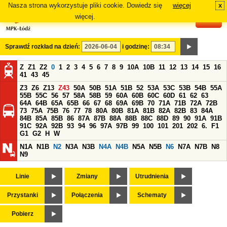
Nasza strona wykorzystuje pliki cookie. Dowiedz się
więcej
x
#
więcej.
Sprawdź rozkład na dzień:
i godzinę:
Z
Z1
Z2
0
1
2
3
4
5
6
7
8
9
10A
10B
11
12
13
14
15
16
41
43
45
Z3
Z6
Z13
Z43
50A
50B
51A
51B
52
53A
53C
53B
54B
55A
55B
55C
56
57
58A
58B
59
60A
60B
60C
60D
61
62
63
64A
64B
65A
65B
66
67
68
69A
69B
70
71A
71B
72A
72B
73
75A
75B
76
77
78
80A
80B
81A
81B
82A
82B
83
84A
84B
85A
85B
86
87A
87B
88A
88B
88C
88D
89
90
91A
91B
91C
92A
92B
93
94
96
97A
97B
99
100
101
201
202
6.
F1
G1
G2
H
W
N1A
N1B
N2
N3A
N3B
N4A
N4B
N5A
N5B
N6
N7A
N7B
N8
N9
Linie
Zmiany
Utrudnienia
Przystanki
Połączenia
Schematy
Pobierz