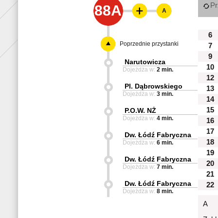
Pr
88A
A
6
Poprzednie przystanki
7
9
Narutowicza
10
Dojeżdża w:
2 min.
12
Pl. Dąbrowskiego
13
Dojeżdża w:
3 min.
14
15
P.O.W. NŻ
Dojeżdża w:
4 min.
16
17
Dw. Łódź Fabryczna
18
Dojeżdża w:
6 min.
19
Dw. Łódź Fabryczna
20
Dojeżdża w:
7 min.
21
Dw. Łódź Fabryczna
22
Dojeżdża w:
8 min.
A