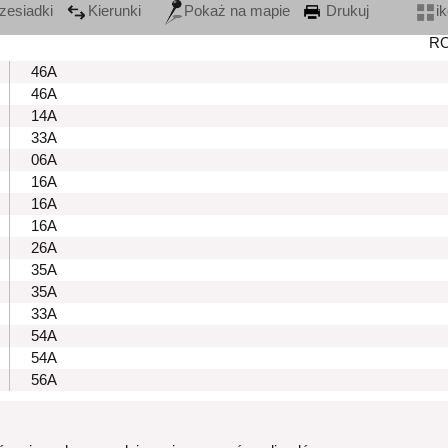
zesiadki
Kierunki
Pokaż na mapie
Drukuj
i
R
46A
46A
14A
33A
06A
16A
16A
16A
26A
35A
35A
33A
54A
54A
56A