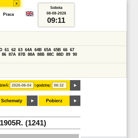
x
Sobota
08-08-2026
Praca
09:11
D
61
62
63
64A
64B
65A
65B
66
67
86
87A
87B
88A
88B
88C
88D
89
90
zień:
i godzinę:
Schematy
Pobierz
05R. (1241)