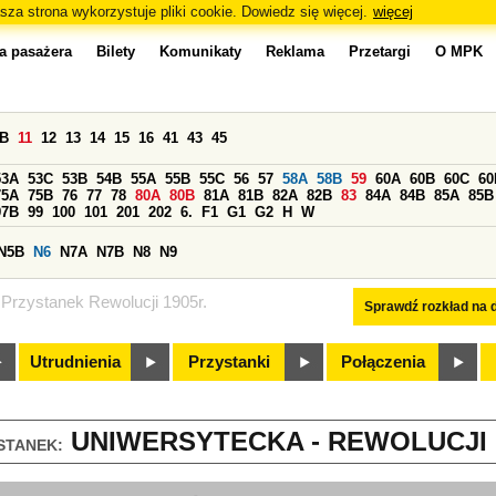
sza strona wykorzystuje pliki cookie. Dowiedz się więcej.
więcej
a pasażera
Bilety
Komunikaty
Reklama
Przetargi
O MPK
0B
11
12
13
14
15
16
41
43
45
53A
53C
53B
54B
55A
55B
55C
56
57
58A
58B
59
60A
60B
60C
60
75A
75B
76
77
78
80A
80B
81A
81B
82A
82B
83
84A
84B
85A
85B
97B
99
100
101
201
202
6.
F1
G1
G2
H
W
N5B
N6
N7A
N7B
N8
N9
Przystanek Rewolucji 1905r.
Sprawdź rozkład na d
Utrudnienia
Przystanki
Połączenia
UNIWERSYTECKA - REWOLUCJI 19
STANEK: