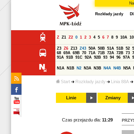
Na
Rozkłady jazdy
Dl
Z
Z1
Z2
0
1
2
3
4
5
6
7
8
9
10A
1
Z3
Z6
Z13
Z43
50A
50B
51A
51B
52
68
69A
69B
70
71A
71B
72A
72B
73
91A
91B
91C
92A
92B
93
94
96
97A
N1A
N1B
N2
N3A
N3B
N4A
N4B
N5A
Start
Rozkłady jazdy
Linia 88A
Linie
Zmiany
Czas przejazdu dla:
11:29
PRZY