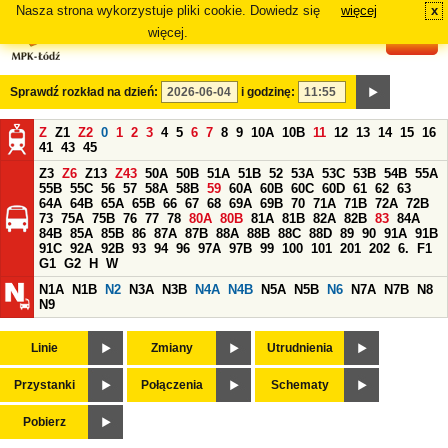
Nasza strona wykorzystuje pliki cookie. Dowiedz się
więcej
x
#
więcej.
Sprawdź rozkład na dzień:
i godzinę:
Z
Z1
Z2
0
1
2
3
4
5
6
7
8
9
10A
10B
11
12
13
14
15
16
41
43
45
Z3
Z6
Z13
Z43
50A
50B
51A
51B
52
53A
53C
53B
54B
55A
55B
55C
56
57
58A
58B
59
60A
60B
60C
60D
61
62
63
64A
64B
65A
65B
66
67
68
69A
69B
70
71A
71B
72A
72B
73
75A
75B
76
77
78
80A
80B
81A
81B
82A
82B
83
84A
84B
85A
85B
86
87A
87B
88A
88B
88C
88D
89
90
91A
91B
91C
92A
92B
93
94
96
97A
97B
99
100
101
201
202
6.
F1
G1
G2
H
W
N1A
N1B
N2
N3A
N3B
N4A
N4B
N5A
N5B
N6
N7A
N7B
N8
N9
Linie
Zmiany
Utrudnienia
Przystanki
Połączenia
Schematy
Pobierz