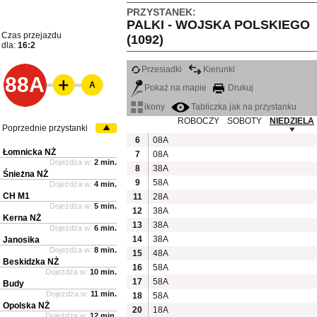
PRZYSTANEK:
PALKI - WOJSKA POLSKIEGO
Czas przejazdu
(1092)
dla:
16:2
Przesiadki
Kierunki
88A
A
Pokaż na mapie
Drukuj
ikony
Tabliczka jak na przystanku
ROBOCZY
SOBOTY
NIEDZIELA
Poprzednie przystanki
6
08A
Łomnicka NŻ
7
08A
Dojeżdża w:
2 min.
8
38A
Śnieżna NŻ
9
58A
Dojeżdża w:
4 min.
CH M1
11
28A
Dojeżdża w:
5 min.
12
38A
Kerna NŻ
13
38A
Dojeżdża w:
6 min.
14
38A
Janosika
Dojeżdża w:
8 min.
15
48A
Beskidzka NŻ
16
58A
Dojeżdża w:
10 min.
17
58A
Budy
Dojeżdża w:
11 min.
18
58A
Opolska NŻ
20
18A
Dojeżdża w:
12 min.