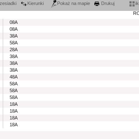
zesiadki
Kierunki
Pokaż na mapie
Drukuj
i
R
08A
08A
38A
58A
28A
38A
38A
38A
48A
58A
58A
58A
18A
18A
18A
18A