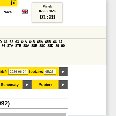
x
Piątek
07-08-2026
Praca
01:28
D
61
62
63
64A
64B
65A
65B
66
67
86
87A
87B
88A
88B
88C
88D
89
90
zień:
i godzinę:
Schematy
Pobierz
92)