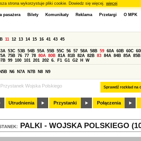
sza strona wykorzystuje pliki cookie. Dowiedz się więcej.
więcej
a pasażera
Bilety
Komunikaty
Reklama
Przetargi
O MPK
0B
11
12
13
14
15
16
41
43
45
53A
53C
53B
54B
55A
55B
55C
56
57
58A
58B
59
60A
60B
60C
60
75A
75B
76
77
78
80A
80B
81A
81B
82A
82B
83
84A
84B
85A
85B
97B
99
100
101
201
202
6.
F1
G1
G2
H
W
N5B
N6
N7A
N7B
N8
N9
Przystanek Wojska Polskiego
Sprawdź rozkład na d
Utrudnienia
Przystanki
Połączenia
PALKI - WOJSKA POLSKIEGO (10
STANEK: