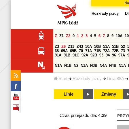
Na
Rozkłady jazdy
Dl
Z
Z1
Z2
0
1
2
3
4
5
6
7
8
9
10A
1
Z3
Z6
Z13
Z43
50A
50B
51A
51B
52
68
69A
69B
70
71A
71B
72A
72B
73
91A
91B
91C
92A
92B
93
94
96
97A
N1A
N1B
N2
N3A
N3B
N4A
N4B
N5A
Start
Rozkłady jazdy
Linia 88A
Linie
Zmiany
Czas przejazdu dla:
4:29
PRZY