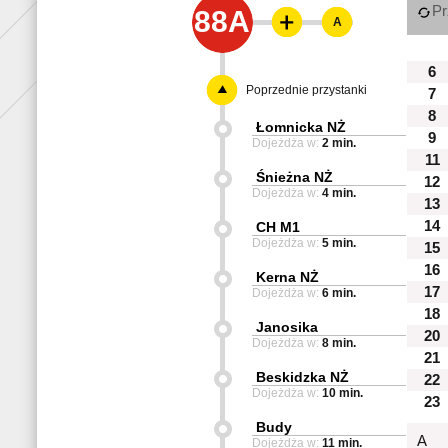
Pr
88A
A
6
Poprzednie przystanki
7
8
Łomnicka NŻ
9
Dojeżdża w:
2 min.
11
Śnieżna NŻ
12
Dojeżdża w:
4 min.
13
14
CH M1
Dojeżdża w:
5 min.
15
16
Kerna NŻ
17
Dojeżdża w:
6 min.
18
Janosika
20
Dojeżdża w:
8 min.
21
Beskidzka NŻ
22
Dojeżdża w:
10 min.
23
Budy
A
Dojeżdża w:
11 min.