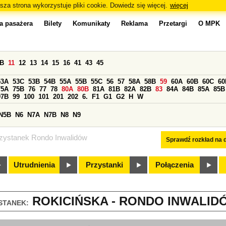
sza strona wykorzystuje pliki cookie. Dowiedz się więcej.
więcej
a pasażera
Bilety
Komunikaty
Reklama
Przetargi
O MPK
0B
11
12
13
14
15
16
41
43
45
53A
53C
53B
54B
55A
55B
55C
56
57
58A
58B
59
60A
60B
60C
60
75A
75B
76
77
78
80A
80B
81A
81B
82A
82B
83
84A
84B
85A
85B
97B
99
100
101
201
202
6.
F1
G1
G2
H
W
N5B
N6
N7A
N7B
N8
N9
zystanek Rondo Inwalidów
Sprawdź rozkład na d
Utrudnienia
Przystanki
Połączenia
ROKICIŃSKA - RONDO INWALIDÓ
STANEK: