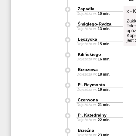
Zapadła
x - 
Dojeżdża w:
10 min.
Zakł
Śmigłego-Rydza
Tole
Dojeżdża w:
13 min.
opóź
Kopi
Łęczycka
jest
Dojeżdża w:
15 min.
Kilińskiego
Dojeżdża w:
16 min.
Brzozowa
Dojeżdża w:
18 min.
Pl. Reymonta
Dojeżdża w:
19 min.
Czerwona
Dojeżdża w:
21 min.
Pl. Katedralny
Dojeżdża w:
22 min.
Brzeźna
Dojeżdża w:
23 min.