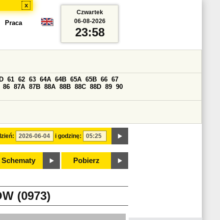
x
Czwartek
06-08-2026
Praca
23:58
D
61
62
63
64A
64B
65A
65B
66
67
86
87A
87B
88A
88B
88C
88D
89
90
zień:
i godzinę:
Schematy
Pobierz
W (0973)