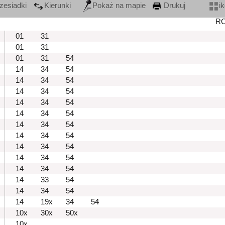
zesiadki
Kierunki
Pokaż na mapie
Drukuj
i
R
01
31
01
31
01
31
54
14
34
54
14
34
54
14
34
54
14
34
54
14
34
54
14
34
54
14
34
54
14
34
54
14
34
54
14
34
54
14
33
54
14
34
54
14
19x
34
54
10x
30x
50x
10x