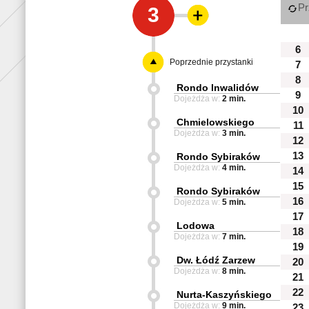
Pr
3
6
Poprzednie przystanki
7
8
Rondo Inwalidów
9
Dojeżdża w:
2 min.
10
Chmielowskiego
11
Dojeżdża w:
3 min.
12
13
Rondo Sybiraków
Dojeżdża w:
4 min.
14
15
Rondo Sybiraków
16
Dojeżdża w:
5 min.
17
Lodowa
18
Dojeżdża w:
7 min.
19
Dw. Łódź Zarzew
20
Dojeżdża w:
8 min.
21
22
Nurta-Kaszyńskiego
Dojeżdża w:
9 min.
23