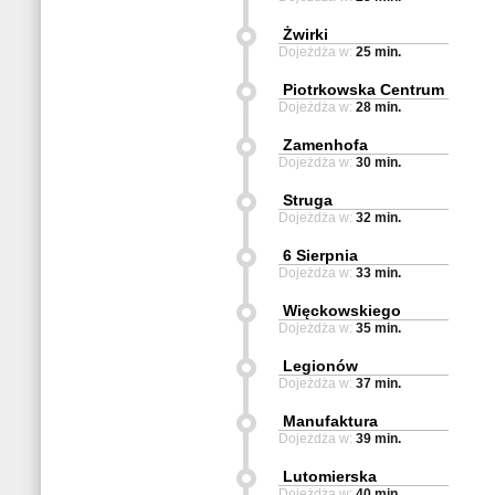
Żwirki
Dojeżdża w:
25 min.
Piotrkowska Centrum
Dojeżdża w:
28 min.
Zamenhofa
Dojeżdża w:
30 min.
Struga
Dojeżdża w:
32 min.
6 Sierpnia
Dojeżdża w:
33 min.
Więckowskiego
Dojeżdża w:
35 min.
Legionów
Dojeżdża w:
37 min.
Manufaktura
Dojeżdża w:
39 min.
Lutomierska
Dojeżdża w:
40 min.