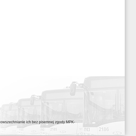
ozpowszechnianie ich bez pisemnej zgody MPK-