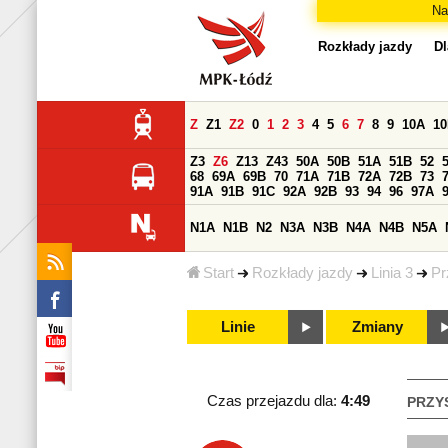
Na
Rozkłady jazdy
Dl
Z
Z1
Z2
0
1
2
3
4
5
6
7
8
9
10A
1
Z3
Z6
Z13
Z43
50A
50B
51A
51B
52
68
69A
69B
70
71A
71B
72A
72B
73
91A
91B
91C
92A
92B
93
94
96
97A
N1A
N1B
N2
N3A
N3B
N4A
N4B
N5A
Start
Rozkłady jazdy
Linia 3
Pr
Linie
Zmiany
Czas przejazdu dla:
4:49
PRZY