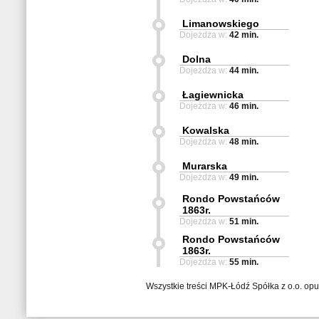
Limanowskiego
Dojeżdża w:
42 min.
Dolna
Dojeżdża w:
44 min.
Łagiewnicka
Dojeżdża w:
46 min.
Kowalska
Dojeżdża w:
48 min.
Murarska
Dojeżdża w:
49 min.
Rondo Powstańców
1863r.
Dojeżdża w:
51 min.
Rondo Powstańców
1863r.
Dojeżdża w:
55 min.
Wszystkie treści MPK-Łódź Spółka z o.o. op