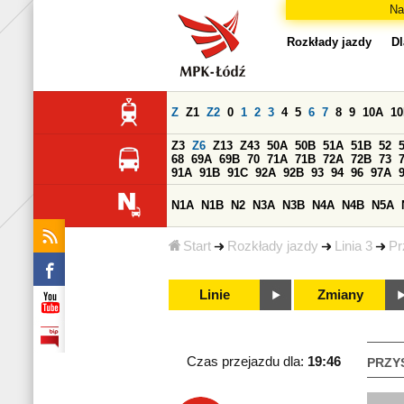
Na
Rozkłady jazdy
Dl
Z
Z1
Z2
0
1
2
3
4
5
6
7
8
9
10A
1
Z3
Z6
Z13
Z43
50A
50B
51A
51B
52
68
69A
69B
70
71A
71B
72A
72B
73
91A
91B
91C
92A
92B
93
94
96
97A
N1A
N1B
N2
N3A
N3B
N4A
N4B
N5A
Start
Rozkłady jazdy
Linia 3
Pr
Linie
Zmiany
Czas przejazdu dla:
19:46
PRZY