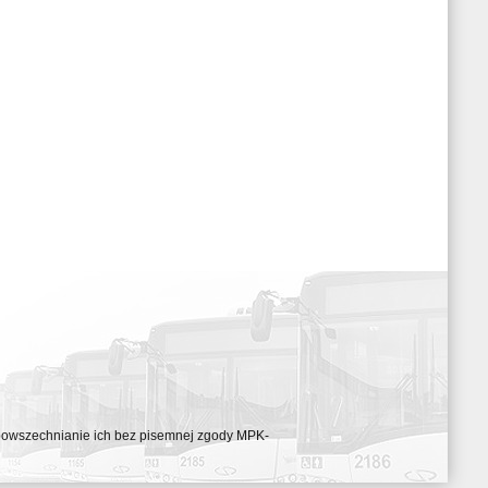
ozpowszechnianie ich bez pisemnej zgody MPK-