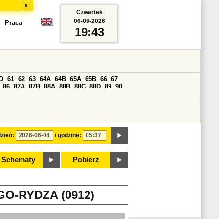
x
Czwartek
06-08-2026
Praca
19:43
D
61
62
63
64A
64B
65A
65B
66
67
86
87A
87B
88A
88B
88C
88D
89
90
zień:
i godzinę:
Schematy
Pobierz
O-RYDZA (0912)