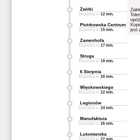
Żwirki
Zakł
Dojeżdża w:
12 min.
Tole
opóź
Piotrkowska Centrum
Kopi
jest
Dojeżdża w:
15 min.
Zamenhofa
Dojeżdża w:
17 min.
Struga
Dojeżdża w:
19 min.
6 Sierpnia
Dojeżdża w:
20 min.
Więckowskiego
Dojeżdża w:
22 min.
Legionów
Dojeżdża w:
24 min.
Manufaktura
Dojeżdża w:
26 min.
Lutomierska
Dojeżdża w:
27 min.