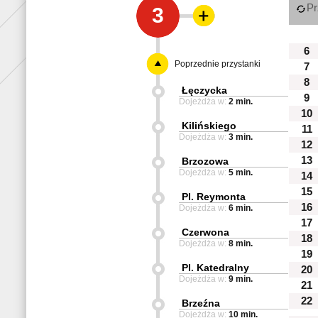
Pr
3
6
Poprzednie przystanki
7
8
Łęczycka
9
Dojeżdża w:
2 min.
10
Kilińskiego
11
Dojeżdża w:
3 min.
12
13
Brzozowa
Dojeżdża w:
5 min.
14
15
Pl. Reymonta
16
Dojeżdża w:
6 min.
17
Czerwona
18
Dojeżdża w:
8 min.
19
Pl. Katedralny
20
Dojeżdża w:
9 min.
21
22
Brzeźna
Dojeżdża w:
10 min.