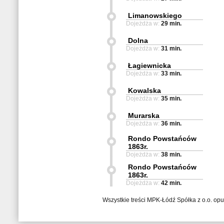
Limanowskiego
Dojeżdża w:
29 min.
Dolna
Dojeżdża w:
31 min.
Łagiewnicka
Dojeżdża w:
33 min.
Kowalska
Dojeżdża w:
35 min.
Murarska
Dojeżdża w:
36 min.
Rondo Powstańców
1863r.
Dojeżdża w:
38 min.
Rondo Powstańców
1863r.
Dojeżdża w:
42 min.
Wszystkie treści MPK-Łódź Spółka z o.o. op