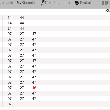
zesiadki
Kierunki
Pokaż na mapie
Drukuj
i
R
14
44
14
44
14
44
07
27
47
07
27
47
07
27
47
07
27
47
07
27
47
07
27
47
07
27
47
07
27
47
07
27
47
07
27
47
07
27
46
07
27
47
07
27
47
07