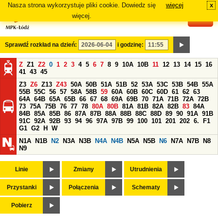
Nasza strona wykorzystuje pliki cookie. Dowiedz się
więcej
x
#
więcej.
Sprawdź rozkład na dzień:
i godzinę:
Z
Z1
Z2
0
1
2
3
4
5
6
7
8
9
10A
10B
11
12
13
14
15
16
41
43
45
Z3
Z6
Z13
Z43
50A
50B
51A
51B
52
53A
53C
53B
54B
55A
55B
55C
56
57
58A
58B
59
60A
60B
60C
60D
61
62
63
64A
64B
65A
65B
66
67
68
69A
69B
70
71A
71B
72A
72B
73
75A
75B
76
77
78
80A
80B
81A
81B
82A
82B
83
84A
84B
85A
85B
86
87A
87B
88A
88B
88C
88D
89
90
91A
91B
91C
92A
92B
93
94
96
97A
97B
99
100
101
201
202
6.
F1
G1
G2
H
W
N1A
N1B
N2
N3A
N3B
N4A
N4B
N5A
N5B
N6
N7A
N7B
N8
N9
Linie
Zmiany
Utrudnienia
Przystanki
Połączenia
Schematy
Pobierz