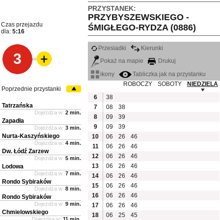
PRZYSTANEK:
PRZYBYSZEWSKIEGO -
Czas przejazdu
ŚMIGŁEGO-RYDZA (0886)
dla:
5:16
Przesiadki
Kierunki
3
Pokaż na mapie
Drukuj
ikony
Tabliczka jak na przystanku
ROBOCZY
SOBOTY
NIEDZIELA
Poprzednie przystanki
6
38
Tatrzańska
7
08
38
Dojeżdża w:
2 min.
8
09
39
Zapadła
9
09
39
Dojeżdża w:
3 min.
Nurta-Kaszyńskiego
10
06
26
46
Dojeżdża w:
4 min.
11
06
26
46
Dw. Łódź Zarzew
12
06
26
46
Dojeżdża w:
5 min.
13
06
26
46
Lodowa
Dojeżdża w:
7 min.
14
06
26
46
Rondo Sybiraków
15
06
26
46
Dojeżdża w:
8 min.
16
06
26
46
Rondo Sybiraków
Dojeżdża w:
9 min.
17
06
26
46
Chmielowskiego
18
06
25
45
Dojeżdża w:
11 min.