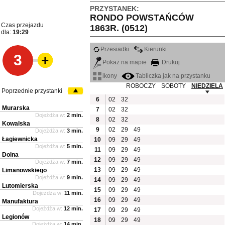
PRZYSTANEK:
RONDO POWSTAŃCÓW
Czas przejazdu
1863R. (0512)
dla:
19:29
Przesiadki
Kierunki
3
Pokaż na mapie
Drukuj
ikony
Tabliczka jak na przystanku
ROBOCZY
SOBOTY
NIEDZIELA
Poprzednie przystanki
6
02
32
Murarska
7
02
32
Dojeżdża w:
2 min.
8
02
32
Kowalska
9
02
29
49
Dojeżdża w:
3 min.
Łagiewnicka
10
09
29
49
Dojeżdża w:
5 min.
11
09
29
49
Dolna
12
09
29
49
Dojeżdża w:
7 min.
13
09
29
49
Limanowskiego
Dojeżdża w:
9 min.
14
09
29
49
Lutomierska
15
09
29
49
Dojeżdża w:
11 min.
16
09
29
49
Manufaktura
Dojeżdża w:
12 min.
17
09
29
49
Legionów
18
09
29
49
Dojeżdża w:
14 min.