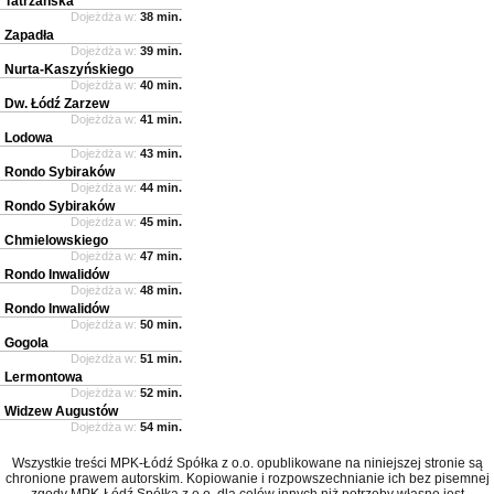
Tatrzańska
Dojeżdża w:
38 min.
Zapadła
Dojeżdża w:
39 min.
Nurta-Kaszyńskiego
Dojeżdża w:
40 min.
Dw. Łódź Zarzew
Dojeżdża w:
41 min.
Lodowa
Dojeżdża w:
43 min.
Rondo Sybiraków
Dojeżdża w:
44 min.
Rondo Sybiraków
Dojeżdża w:
45 min.
Chmielowskiego
Dojeżdża w:
47 min.
Rondo Inwalidów
Dojeżdża w:
48 min.
Rondo Inwalidów
Dojeżdża w:
50 min.
Gogola
Dojeżdża w:
51 min.
Lermontowa
Dojeżdża w:
52 min.
Widzew Augustów
Dojeżdża w:
54 min.
Wszystkie treści MPK-Łódź Spółka z o.o. opublikowane na niniejszej stronie są
chronione prawem autorskim. Kopiowanie i rozpowszechnianie ich bez pisemnej
zgody MPK-Łódź Spółka z o.o. dla celów innych niż potrzeby własne jest