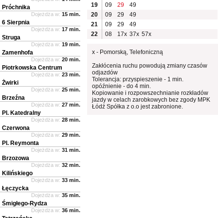
19
09
29
49
Próchnika
Dojeżdża w:
15 min.
20
09
29
49
6 Sierpnia
21
09
29
49
Dojeżdża w:
17 min.
22
08
17x
37x
57x
Struga
Dojeżdża w:
19 min.
x - Pomorską, Telefoniczną
Zamenhofa
Dojeżdża w:
20 min.
Zakłócenia ruchu powodują zmiany czasów
Piotrkowska Centrum
odjazdów
Dojeżdża w:
23 min.
Tolerancja: przyspieszenie - 1 min.
Żwirki
opóźnienie - do 4 min.
Dojeżdża w:
25 min.
Kopiowanie i rozpowszechnianie rozkładów
Brzeźna
jazdy w celach zarobkowych bez zgody MPK
Dojeżdża w:
27 min.
Łódź Spółka z o.o jest zabronione.
Pl. Katedralny
Dojeżdża w:
28 min.
Czerwona
Dojeżdża w:
29 min.
Pl. Reymonta
Dojeżdża w:
31 min.
Brzozowa
Dojeżdża w:
32 min.
Kilińskiego
Dojeżdża w:
33 min.
Łęczycka
Dojeżdża w:
35 min.
Śmigłego-Rydza
Dojeżdża w:
36 min.