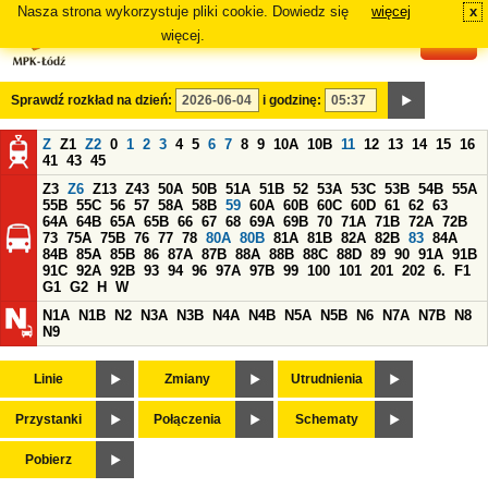
Nasza strona wykorzystuje pliki cookie. Dowiedz się
więcej
x
#
więcej.
Sprawdź rozkład na dzień:
i godzinę:
Z
Z1
Z2
0
1
2
3
4
5
6
7
8
9
10A
10B
11
12
13
14
15
16
41
43
45
Z3
Z6
Z13
Z43
50A
50B
51A
51B
52
53A
53C
53B
54B
55A
55B
55C
56
57
58A
58B
59
60A
60B
60C
60D
61
62
63
64A
64B
65A
65B
66
67
68
69A
69B
70
71A
71B
72A
72B
73
75A
75B
76
77
78
80A
80B
81A
81B
82A
82B
83
84A
84B
85A
85B
86
87A
87B
88A
88B
88C
88D
89
90
91A
91B
91C
92A
92B
93
94
96
97A
97B
99
100
101
201
202
6.
F1
G1
G2
H
W
N1A
N1B
N2
N3A
N3B
N4A
N4B
N5A
N5B
N6
N7A
N7B
N8
N9
Linie
Zmiany
Utrudnienia
Przystanki
Połączenia
Schematy
Pobierz