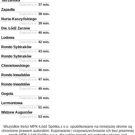
Tatrzańska
Dojeżdża w:
37 min.
Zapadła
Dojeżdża w:
38 min.
Nurta-Kaszyńskiego
Dojeżdża w:
39 min.
Dw. Łódź Zarzew
Dojeżdża w:
40 min.
Lodowa
Dojeżdża w:
42 min.
Rondo Sybiraków
Dojeżdża w:
43 min.
Rondo Sybiraków
Dojeżdża w:
44 min.
Chmielowskiego
Dojeżdża w:
46 min.
Rondo Inwalidów
Dojeżdża w:
47 min.
Rondo Inwalidów
Dojeżdża w:
49 min.
Gogola
Dojeżdża w:
50 min.
Lermontowa
Dojeżdża w:
51 min.
Widzew Augustów
Dojeżdża w:
53 min.
Wszystkie treści MPK-Łódź Spółka z o.o. opublikowane na niniejszej stronie są
chronione prawem autorskim. Kopiowanie i rozpowszechnianie ich bez pisemnej
zgody MPK-Łódź Spółka z o.o. dla celów innych niż potrzeby własne jest