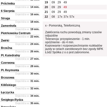
19
09
29
49
Próchnika
Dojeżdża w:
14 min.
20
09
29
49
6 Sierpnia
21
09
29
49
Dojeżdża w:
16 min.
22
08
17x
37x
57x
Struga
Dojeżdża w:
18 min.
x - Pomorską, Telefoniczną
Zamenhofa
Dojeżdża w:
19 min.
Zakłócenia ruchu powodują zmiany czasów
Piotrkowska Centrum
odjazdów
Dojeżdża w:
22 min.
Tolerancja: przyspieszenie - 1 min.
Żwirki
opóźnienie - do 4 min.
Dojeżdża w:
24 min.
Kopiowanie i rozpowszechnianie rozkładów
Brzeźna
jazdy w celach zarobkowych bez zgody MPK
Dojeżdża w:
26 min.
Łódź Spółka z o.o jest zabronione.
Pl. Katedralny
Dojeżdża w:
27 min.
Czerwona
Dojeżdża w:
28 min.
Pl. Reymonta
Dojeżdża w:
30 min.
Brzozowa
Dojeżdża w:
31 min.
Kilińskiego
Dojeżdża w:
32 min.
Łęczycka
Dojeżdża w:
34 min.
Śmigłego-Rydza
Dojeżdża w:
35 min.