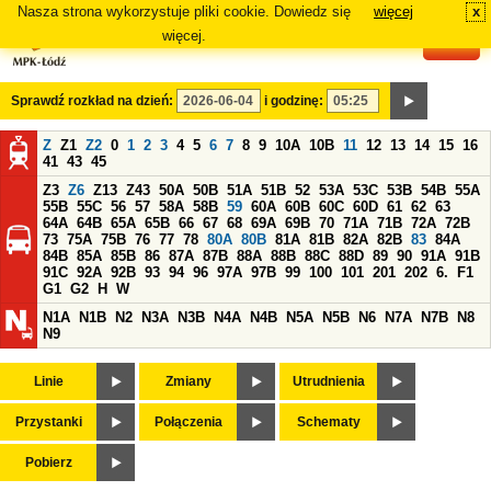
Nasza strona wykorzystuje pliki cookie. Dowiedz się
więcej
x
#
więcej.
Sprawdź rozkład na dzień:
i godzinę:
Z
Z1
Z2
0
1
2
3
4
5
6
7
8
9
10A
10B
11
12
13
14
15
16
41
43
45
Z3
Z6
Z13
Z43
50A
50B
51A
51B
52
53A
53C
53B
54B
55A
55B
55C
56
57
58A
58B
59
60A
60B
60C
60D
61
62
63
64A
64B
65A
65B
66
67
68
69A
69B
70
71A
71B
72A
72B
73
75A
75B
76
77
78
80A
80B
81A
81B
82A
82B
83
84A
84B
85A
85B
86
87A
87B
88A
88B
88C
88D
89
90
91A
91B
91C
92A
92B
93
94
96
97A
97B
99
100
101
201
202
6.
F1
G1
G2
H
W
N1A
N1B
N2
N3A
N3B
N4A
N4B
N5A
N5B
N6
N7A
N7B
N8
N9
Linie
Zmiany
Utrudnienia
Przystanki
Połączenia
Schematy
Pobierz