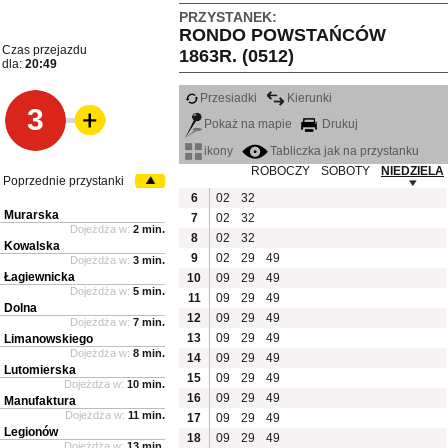
PRZYSTANEK:
RONDO POWSTAŃCÓW
Czas przejazdu
1863R. (0512)
dla:
20:49
Przesiadki
Kierunki
3
Pokaż na mapie
Drukuj
ikony
Tabliczka jak na przystanku
ROBOCZY
SOBOTY
NIEDZIELA
Poprzednie przystanki
6
02
32
Murarska
7
02
32
Dojeżdża w:
2 min.
8
02
32
Kowalska
9
02
29
49
Dojeżdża w:
3 min.
Łagiewnicka
10
09
29
49
Dojeżdża w:
5 min.
11
09
29
49
Dolna
12
09
29
49
Dojeżdża w:
7 min.
13
09
29
49
Limanowskiego
Dojeżdża w:
8 min.
14
09
29
49
Lutomierska
15
09
29
49
Dojeżdża w:
10 min.
16
09
29
49
Manufaktura
Dojeżdża w:
11 min.
17
09
29
49
Legionów
18
09
29
49
Dojeżdża w:
13 min.