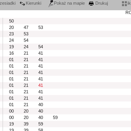
zesiadki
Kierunki
Pokaż na mapie
Drukuj
i
R
50
20
47
53
23
53
24
54
19
24
54
16
21
41
01
21
41
01
21
41
01
21
41
01
21
41
01
21
41
01
21
41
01
21
41
01
21
40
00
20
40
00
20
40
59
19
39
59
19
39
58