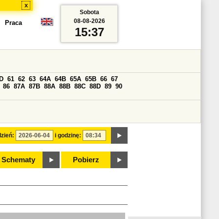
x
Sobota
08-08-2026
Praca
15:37
D
61
62
63
64A
64B
65A
65B
66
67
86
87A
87B
88A
88B
88C
88D
89
90
zień:
i godzinę:
Schematy
Pobierz