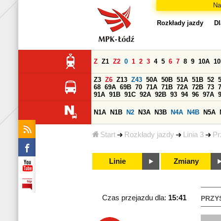
Na
Rozkłady jazdy
Dl
Z
Z1
Z2
0
1
2
3
4
5
6
7
8
9
10A
1
Z3
Z6
Z13
Z43
50A
50B
51A
51B
52
68
69A
69B
70
71A
71B
72A
72B
73
91A
91B
91C
92A
92B
93
94
96
97A
N1A
N1B
N2
N3A
N3B
N4A
N4B
N5A
Start
Rozkłady jazdy
Linia 3
Pr
Linie
Zmiany
Czas przejazdu dla:
15:41
PRZY