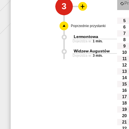
Pr
3
5
Poprzednie przystanki
6
7
Lermontowa
8
Dojeżdża w:
1 min.
9
Widzew Augustów
10
Dojeżdża w:
3 min.
11
12
13
14
15
16
17
18
19
20
21
22