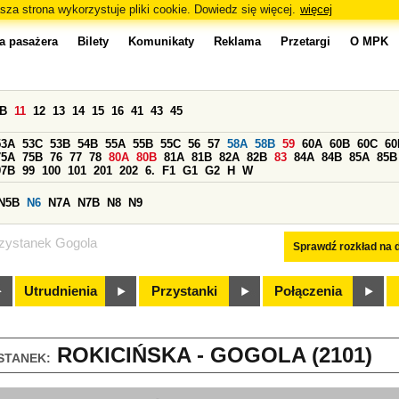
sza strona wykorzystuje pliki cookie. Dowiedz się więcej.
więcej
a pasażera
Bilety
Komunikaty
Reklama
Przetargi
O MPK
0B
11
12
13
14
15
16
41
43
45
53A
53C
53B
54B
55A
55B
55C
56
57
58A
58B
59
60A
60B
60C
60
75A
75B
76
77
78
80A
80B
81A
81B
82A
82B
83
84A
84B
85A
85B
97B
99
100
101
201
202
6.
F1
G1
G2
H
W
N5B
N6
N7A
N7B
N8
N9
zystanek Gogola
Sprawdź rozkład na d
Utrudnienia
Przystanki
Połączenia
ROKICIŃSKA - GOGOLA (2101)
STANEK: