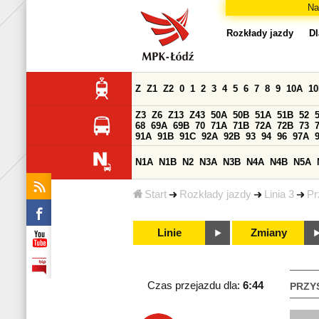
Na
Rozkłady jazdy
Dl
Z
Z1
Z2
0
1
2
3
4
5
6
7
8
9
10A
1
Z3
Z6
Z13
Z43
50A
50B
51A
51B
52
68
69A
69B
70
71A
71B
72A
72B
73
91A
91B
91C
92A
92B
93
94
96
97A
N1A
N1B
N2
N3A
N3B
N4A
N4B
N5A
Start
Rozkłady jazdy
Linia 3
Pr
Linie
Zmiany
Czas przejazdu dla:
6:44
PRZY