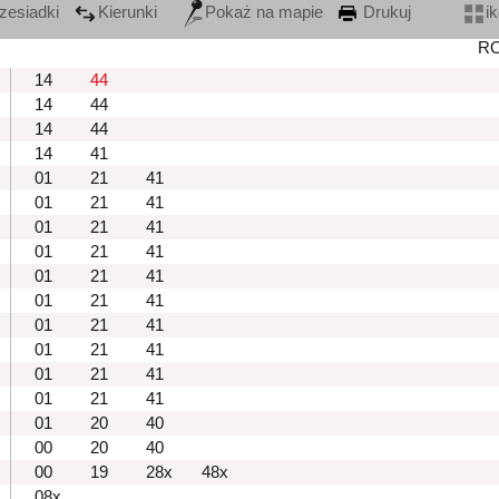
zesiadki
Kierunki
Pokaż na mapie
Drukuj
i
R
14
44
14
44
14
44
14
41
01
21
41
01
21
41
01
21
41
01
21
41
01
21
41
01
21
41
01
21
41
01
21
41
01
21
41
01
21
41
01
20
40
00
20
40
00
19
28x
48x
08x