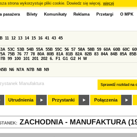
sza strona wykorzystuje pliki cookie. Dowiedz się więcej.
więcej
a pasażera
Bilety
Komunikaty
Reklama
Przetargi
O MPK
0B
11
12
13
14
15
16
41
43
45
53A
53C
53B
54B
55A
55B
55C
56
57
58A
58B
59
60A
60B
60C
60
75A
75B
76
77
78
80A
80B
81A
81B
82A
82B
83
84A
84B
85A
85B
97B
99
100
101
201
202
6.
F1
G1
G2
H
W
N5B
N6
N7A
N7B
N8
N9
zystanek Manufaktura
Sprawdź rozkład na d
Utrudnienia
Przystanki
Połączenia
ZACHODNIA - MANUFAKTURA (19
STANEK: