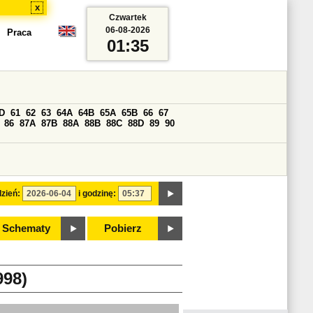
x
Czwartek
06-08-2026
Praca
01:35
D
61
62
63
64A
64B
65A
65B
66
67
86
87A
87B
88A
88B
88C
88D
89
90
zień:
i godzinę:
Schematy
Pobierz
98)