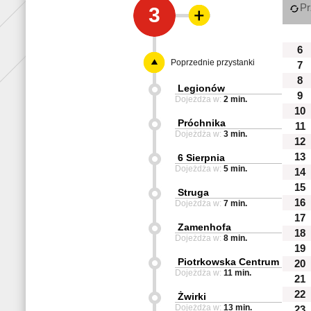
Pr
3
6
Poprzednie przystanki
7
8
Legionów
9
Dojeżdża w:
2 min.
10
Próchnika
11
Dojeżdża w:
3 min.
12
13
6 Sierpnia
Dojeżdża w:
5 min.
14
15
Struga
16
Dojeżdża w:
7 min.
17
Zamenhofa
18
Dojeżdża w:
8 min.
19
Piotrkowska Centrum
20
Dojeżdża w:
11 min.
21
22
Żwirki
Dojeżdża w:
13 min.
23