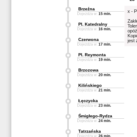
Brzeźna
x - 
Dojeżdża w:
15 min.
Zakł
Pl. Katedralny
Tole
Dojeżdża w:
16 min.
opóź
Kopi
Czerwona
jest
Dojeżdża w:
17 min.
Pl. Reymonta
Dojeżdża w:
19 min.
Brzozowa
Dojeżdża w:
20 min.
Kilińskiego
Dojeżdża w:
21 min.
Łęczycka
Dojeżdża w:
23 min.
Śmigłego-Rydza
Dojeżdża w:
24 min.
Tatrzańska
Dojeżdża w:
26 min.