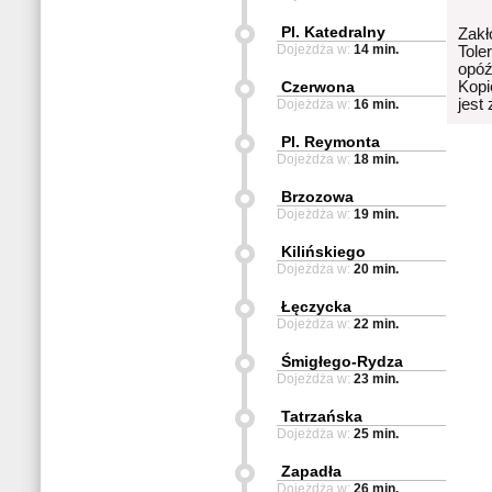
Pl. Katedralny
Zakł
Dojeżdża w:
14 min.
Tole
opóź
Czerwona
Kopi
jest
Dojeżdża w:
16 min.
Pl. Reymonta
Dojeżdża w:
18 min.
Brzozowa
Dojeżdża w:
19 min.
Kilińskiego
Dojeżdża w:
20 min.
Łęczycka
Dojeżdża w:
22 min.
Śmigłego-Rydza
Dojeżdża w:
23 min.
Tatrzańska
Dojeżdża w:
25 min.
Zapadła
Dojeżdża w:
26 min.