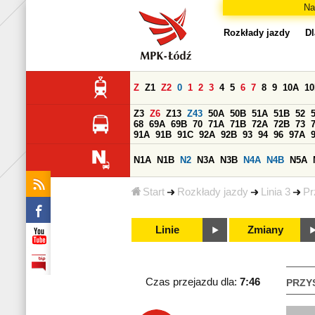
Na
Rozkłady jazdy
Dl
Z
Z1
Z2
0
1
2
3
4
5
6
7
8
9
10A
1
Z3
Z6
Z13
Z43
50A
50B
51A
51B
52
68
69A
69B
70
71A
71B
72A
72B
73
91A
91B
91C
92A
92B
93
94
96
97A
N1A
N1B
N2
N3A
N3B
N4A
N4B
N5A
Start
Rozkłady jazdy
Linia 3
Pr
Linie
Zmiany
Czas przejazdu dla:
7:46
PRZY