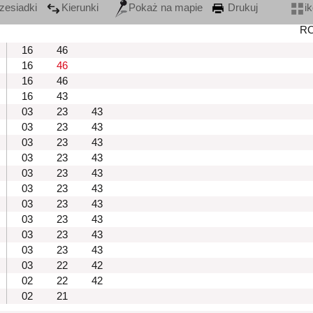
zesiadki
Kierunki
Pokaż na mapie
Drukuj
i
R
16
46
16
46
16
46
16
43
03
23
43
03
23
43
03
23
43
03
23
43
03
23
43
03
23
43
03
23
43
03
23
43
03
23
43
03
23
43
03
22
42
02
22
42
02
21