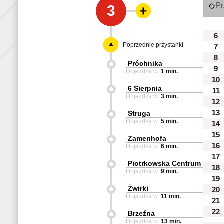
Pr
3
6
Poprzednie przystanki
7
8
Próchnika
9
Dojeżdża w:
1 min.
10
6 Sierpnia
11
Dojeżdża w:
3 min.
12
13
Struga
Dojeżdża w:
5 min.
14
15
Zamenhofa
16
Dojeżdża w:
6 min.
17
Piotrkowska Centrum
18
Dojeżdża w:
9 min.
19
Żwirki
20
Dojeżdża w:
11 min.
21
22
Brzeźna
Dojeżdża w:
13 min.