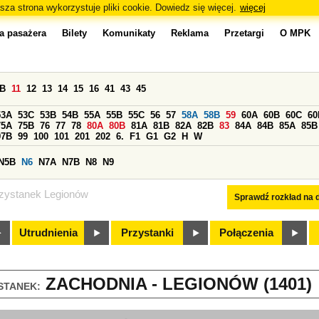
sza strona wykorzystuje pliki cookie. Dowiedz się więcej.
więcej
a pasażera
Bilety
Komunikaty
Reklama
Przetargi
O MPK
0B
11
12
13
14
15
16
41
43
45
53A
53C
53B
54B
55A
55B
55C
56
57
58A
58B
59
60A
60B
60C
60
75A
75B
76
77
78
80A
80B
81A
81B
82A
82B
83
84A
84B
85A
85B
97B
99
100
101
201
202
6.
F1
G1
G2
H
W
N5B
N6
N7A
N7B
N8
N9
zystanek Legionów
Sprawdź rozkład na d
Utrudnienia
Przystanki
Połączenia
ZACHODNIA - LEGIONÓW (1401)
STANEK: