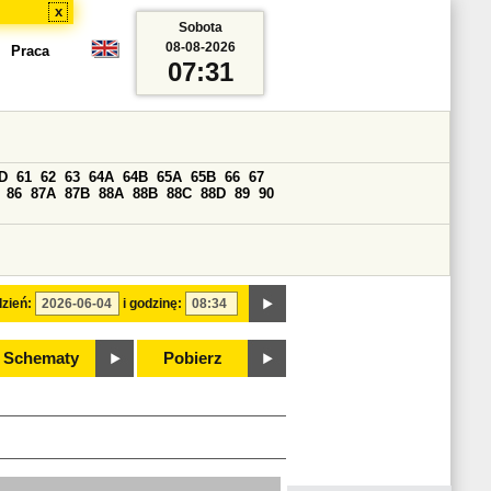
x
Sobota
08-08-2026
Praca
07:31
D
61
62
63
64A
64B
65A
65B
66
67
86
87A
87B
88A
88B
88C
88D
89
90
zień:
i godzinę:
Schematy
Pobierz