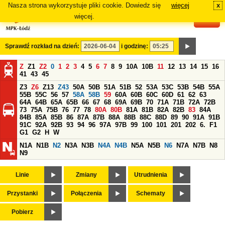
Nasza strona wykorzystuje pliki cookie. Dowiedz się
więcej
x
#
więcej.
Sprawdź rozkład na dzień:
i godzinę:
Z
Z1
Z2
0
1
2
3
4
5
6
7
8
9
10A
10B
11
12
13
14
15
16
41
43
45
Z3
Z6
Z13
Z43
50A
50B
51A
51B
52
53A
53C
53B
54B
55A
55B
55C
56
57
58A
58B
59
60A
60B
60C
60D
61
62
63
64A
64B
65A
65B
66
67
68
69A
69B
70
71A
71B
72A
72B
73
75A
75B
76
77
78
80A
80B
81A
81B
82A
82B
83
84A
84B
85A
85B
86
87A
87B
88A
88B
88C
88D
89
90
91A
91B
91C
92A
92B
93
94
96
97A
97B
99
100
101
201
202
6.
F1
G1
G2
H
W
N1A
N1B
N2
N3A
N3B
N4A
N4B
N5A
N5B
N6
N7A
N7B
N8
N9
Linie
Zmiany
Utrudnienia
Przystanki
Połączenia
Schematy
Pobierz