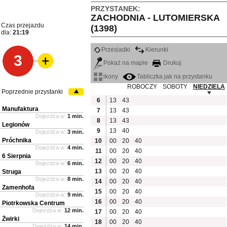
PRZYSTANEK:
ZACHODNIA - LUTOMIERSKA
Czas przejazdu
(1398)
dla:
21:19
Przesiadki
Kierunki
3
Pokaż na mapie
Drukuj
ikony
Tabliczka jak na przystanku
ROBOCZY
SOBOTY
NIEDZIELA
Poprzednie przystanki
6
13
43
Manufaktura
7
13
43
Dojeżdża w:
1 min.
8
13
43
Legionów
9
13
40
Dojeżdża w:
3 min.
Próchnika
10
00
20
40
Dojeżdża w:
4 min.
11
00
20
40
6 Sierpnia
12
00
20
40
Dojeżdża w:
6 min.
13
00
20
40
Struga
Dojeżdża w:
8 min.
14
00
20
40
Zamenhofa
15
00
20
40
Dojeżdża w:
9 min.
16
00
20
40
Piotrkowska Centrum
Dojeżdża w:
12 min.
17
00
20
40
Żwirki
18
00
20
40
Dojeżdża w:
14 min.