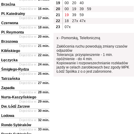
19
00
20
40
Brzeźna
Dojeżdża w:
16 min.
20
00
19
39
59
Pl. Katedralny
21
19
39
59
Dojeżdża w:
17 min.
22
18
27x
47x
Czerwona
23
07x
Dojeżdża w:
18 min.
Pl. Reymonta
Dojeżdża w:
20 min.
x - Pomorską, Telefoniczną
Brzozowa
Dojeżdża w:
21 min.
Zakłócenia ruchu powodują zmiany czasów
odjazdów
Kilińskiego
Tolerancja: przyspieszenie - 1 min.
Dojeżdża w:
22 min.
opóźnienie - do 4 min.
Łęczycka
Kopiowanie i rozpowszechnianie rozkładów
Dojeżdża w:
24 min.
jazdy w celach zarobkowych bez zgody MPK
Śmigłego-Rydza
Łódź Spółka z o.o jest zabronione.
Dojeżdża w:
25 min.
Tatrzańska
Dojeżdża w:
27 min.
Zapadła
Dojeżdża w:
28 min.
Nurta-Kaszyńskiego
Dojeżdża w:
29 min.
Dw. Łódź Zarzew
Dojeżdża w:
30 min.
Lodowa
Dojeżdża w:
32 min.
Rondo Sybiraków
Dojeżdża w:
33 min.