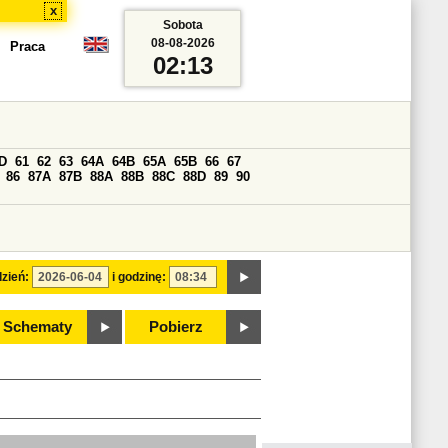
x
Sobota
08-08-2026
Praca
02:13
D
61
62
63
64A
64B
65A
65B
66
67
86
87A
87B
88A
88B
88C
88D
89
90
zień:
i godzinę:
Schematy
Pobierz