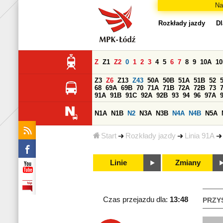
Na
Rozkłady jazdy
Dl
Z
Z1
Z2
0
1
2
3
4
5
6
7
8
9
10A
1
Z3
Z6
Z13
Z43
50A
50B
51A
51B
52
68
69A
69B
70
71A
71B
72A
72B
73
91A
91B
91C
92A
92B
93
94
96
97A
N1A
N1B
N2
N3A
N3B
N4A
N4B
N5A
Start
Rozkłady jazdy
Linia 91A
Linie
Zmiany
Czas przejazdu dla:
13:48
PRZY