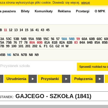
sza strona wykorzystuje pliki cookie. Dowiedz się więcej.
więcej
a pasażera
Bilety
Komunikaty
Reklama
Przetargi
O MPK
0B
11
12
13
14
15
16
41
43
45
53A
53C
53B
54B
55A
55B
55C
56
57
58A
58B
59
60A
60B
60C
60
75A
75B
76
77
78
80A
80B
81A
81B
82A
82B
83
84A
84B
85A
85B
97B
99
100
101
201
202
6.
F1
G1
G2
H
W
N5B
N6
N7A
N7B
N8
N9
Przystanek szkoła
Sprawdź rozkład na d
Utrudnienia
Przystanki
Połączenia
GAJCEGO - SZKOŁA (1841)
STANEK: