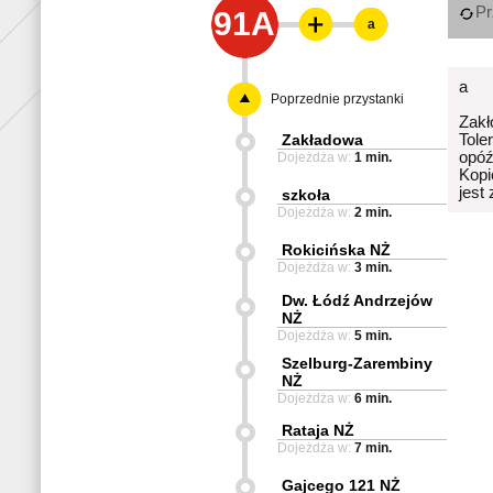
Pr
91A
a
a
Poprzednie przystanki
Zakł
Zakładowa
Tole
opóź
Dojeżdża w:
1 min.
Kopi
jest
szkoła
Dojeżdża w:
2 min.
Rokicińska NŻ
Dojeżdża w:
3 min.
Dw. Łódź Andrzejów
NŻ
Dojeżdża w:
5 min.
Szelburg-Zarembiny
NŻ
Dojeżdża w:
6 min.
Rataja NŻ
Dojeżdża w:
7 min.
Gajcego 121 NŻ