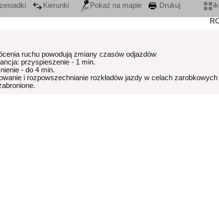
zesiadki
Kierunki
Pokaż na mapie
Drukuj
i
R
ócenia ruchu powodują zmiany czasów odjazdów
rancja: przyspieszenie - 1 min.
nienie - do 4 min.
owanie i rozpowszechnianie rozkładów jazdy w celach zarobkowych
 zabronione.