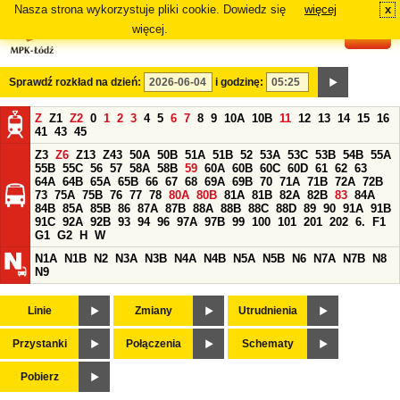
Nasza strona wykorzystuje pliki cookie. Dowiedz się
więcej
x
#
więcej.
Sprawdź rozkład na dzień:
i godzinę:
Z
Z1
Z2
0
1
2
3
4
5
6
7
8
9
10A
10B
11
12
13
14
15
16
41
43
45
Z3
Z6
Z13
Z43
50A
50B
51A
51B
52
53A
53C
53B
54B
55A
55B
55C
56
57
58A
58B
59
60A
60B
60C
60D
61
62
63
64A
64B
65A
65B
66
67
68
69A
69B
70
71A
71B
72A
72B
73
75A
75B
76
77
78
80A
80B
81A
81B
82A
82B
83
84A
84B
85A
85B
86
87A
87B
88A
88B
88C
88D
89
90
91A
91B
91C
92A
92B
93
94
96
97A
97B
99
100
101
201
202
6.
F1
G1
G2
H
W
N1A
N1B
N2
N3A
N3B
N4A
N4B
N5A
N5B
N6
N7A
N7B
N8
N9
Linie
Zmiany
Utrudnienia
Przystanki
Połączenia
Schematy
Pobierz