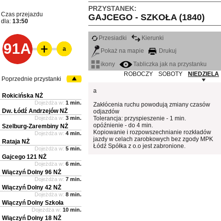
PRZYSTANEK:
Czas przejazdu
GAJCEGO - SZKOŁA (1840)
dla:
13:50
Przesiadki
Kierunki
91A
a
Pokaż na mapie
Drukuj
ikony
Tabliczka jak na przystanku
ROBOCZY
SOBOTY
NIEDZIELA
Poprzednie przystanki
a
Rokicińska NŻ
Dojeżdża w:
1 min.
Zakłócenia ruchu powodują zmiany czasów
Dw. Łódź Andrzejów NŻ
odjazdów
Dojeżdża w:
3 min.
Tolerancja: przyspieszenie - 1 min.
opóźnienie - do 4 min.
Szelburg-Zarembiny NŻ
Kopiowanie i rozpowszechnianie rozkładów
Dojeżdża w:
4 min.
jazdy w celach zarobkowych bez zgody MPK
Rataja NŻ
Łódź Spółka z o.o jest zabronione.
Dojeżdża w:
5 min.
Gajcego 121 NŻ
Dojeżdża w:
6 min.
Wiączyń Dolny 96 NŻ
Dojeżdża w:
7 min.
Wiączyń Dolny 42 NŻ
Dojeżdża w:
8 min.
Wiączyń Dolny Szkoła
Dojeżdża w:
10 min.
Wiączyń Dolny 18 NŻ