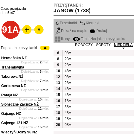
PRZYSTANEK:
Czas przejazdu
JANÓW (1738)
dla:
5:47
Przesiadki
Kierunki
91A
A
Pokaż na mapie
Drukuj
ikony
Tabliczka jak na przystanku
ROBOCZY
SOBOTY
NIEDZIELA
Poprzednie przystanki
6
08A
Hetmańska NŻ
8
23A
Dojeżdża w:
2 min.
9
28A
Transmisyjna
10
48A
Dojeżdża w:
3 min.
Taborowa NŻ
12
08A
Dojeżdża w:
7 min.
13
28A
Gerberowa NŻ
14
48A
Dojeżdża w:
9 min.
15
48A
Rataja NŻ
Dojeżdża w:
10 min.
16
18A
Słoneczne Zacisze NŻ
17
38A
Dojeżdża w:
12 min.
18
48A
Gajcego NŻ
Dojeżdża w:
14 min.
19
28A
Gajcego 121 NŻ
20
08A
Dojeżdża w:
15 min.
Wiączyń Dolny 96 NŻ