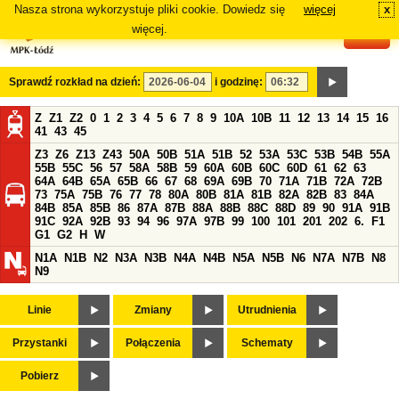
Nasza strona wykorzystuje pliki cookie. Dowiedz się
więcej
x
#
więcej.
Sprawdź rozkład na dzień:
i godzinę:
Z
Z1
Z2
0
1
2
3
4
5
6
7
8
9
10A
10B
11
12
13
14
15
16
41
43
45
Z3
Z6
Z13
Z43
50A
50B
51A
51B
52
53A
53C
53B
54B
55A
55B
55C
56
57
58A
58B
59
60A
60B
60C
60D
61
62
63
64A
64B
65A
65B
66
67
68
69A
69B
70
71A
71B
72A
72B
73
75A
75B
76
77
78
80A
80B
81A
81B
82A
82B
83
84A
84B
85A
85B
86
87A
87B
88A
88B
88C
88D
89
90
91A
91B
91C
92A
92B
93
94
96
97A
97B
99
100
101
201
202
6.
F1
G1
G2
H
W
N1A
N1B
N2
N3A
N3B
N4A
N4B
N5A
N5B
N6
N7A
N7B
N8
N9
Linie
Zmiany
Utrudnienia
Przystanki
Połączenia
Schematy
Pobierz