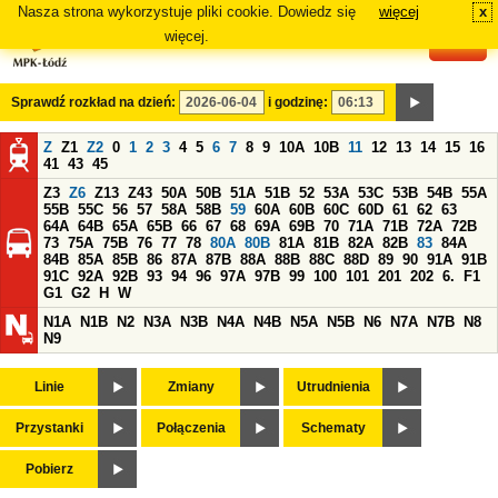
Nasza strona wykorzystuje pliki cookie. Dowiedz się
więcej
x
#
więcej.
Sprawdź rozkład na dzień:
i godzinę:
Z
Z1
Z2
0
1
2
3
4
5
6
7
8
9
10A
10B
11
12
13
14
15
16
41
43
45
Z3
Z6
Z13
Z43
50A
50B
51A
51B
52
53A
53C
53B
54B
55A
55B
55C
56
57
58A
58B
59
60A
60B
60C
60D
61
62
63
64A
64B
65A
65B
66
67
68
69A
69B
70
71A
71B
72A
72B
73
75A
75B
76
77
78
80A
80B
81A
81B
82A
82B
83
84A
84B
85A
85B
86
87A
87B
88A
88B
88C
88D
89
90
91A
91B
91C
92A
92B
93
94
96
97A
97B
99
100
101
201
202
6.
F1
G1
G2
H
W
N1A
N1B
N2
N3A
N3B
N4A
N4B
N5A
N5B
N6
N7A
N7B
N8
N9
Linie
Zmiany
Utrudnienia
Przystanki
Połączenia
Schematy
Pobierz