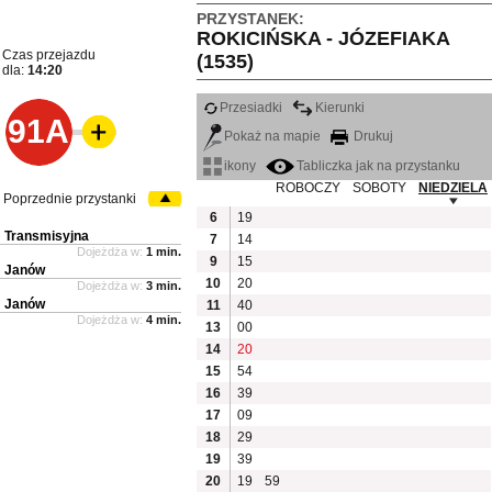
PRZYSTANEK:
ROKICIŃSKA - JÓZEFIAKA
Czas przejazdu
(1535)
dla:
14:20
Przesiadki
Kierunki
91A
Pokaż na mapie
Drukuj
ikony
Tabliczka jak na przystanku
ROBOCZY
SOBOTY
NIEDZIELA
Poprzednie przystanki
6
19
Transmisyjna
7
14
Dojeżdża w:
1 min.
9
15
Janów
10
20
Dojeżdża w:
3 min.
Janów
11
40
Dojeżdża w:
4 min.
13
00
14
20
15
54
16
39
17
09
18
29
19
39
20
19
59