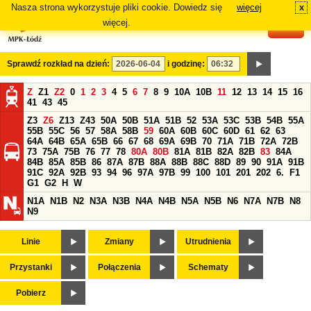
Nasza strona wykorzystuje pliki cookie. Dowiedz się
więcej
x
#
więcej.
Sprawdź rozkład na dzień:
i godzinę:
Z
Z1
Z2
0
1
2
3
4
5
6
7
8
9
10A
10B
11
12
13
14
15
16
41
43
45
Z3
Z6
Z13
Z43
50A
50B
51A
51B
52
53A
53C
53B
54B
55A
55B
55C
56
57
58A
58B
59
60A
60B
60C
60D
61
62
63
64A
64B
65A
65B
66
67
68
69A
69B
70
71A
71B
72A
72B
73
75A
75B
76
77
78
80A
80B
81A
81B
82A
82B
83
84A
84B
85A
85B
86
87A
87B
88A
88B
88C
88D
89
90
91A
91B
91C
92A
92B
93
94
96
97A
97B
99
100
101
201
202
6.
F1
G1
G2
H
W
N1A
N1B
N2
N3A
N3B
N4A
N4B
N5A
N5B
N6
N7A
N7B
N8
N9
Linie
Zmiany
Utrudnienia
Przystanki
Połączenia
Schematy
Pobierz