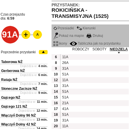
PRZYSTANEK:
ROKICIŃSKA -
Czas przejazdu
TRANSMISYJNA (1525)
dla:
6:59
Przesiadki
Kierunki
91A
A
Pokaż na mapie
Drukuj
ikony
Tabliczka jak na przystanku
ROBOCZY
SOBOTY
NIEDZIELA
Poprzednie przystanki
6
11A
Taborowa NŻ
8
26A
Dojeżdża w:
4 min.
9
31A
Gerberowa NŻ
10
51A
Dojeżdża w:
6 min.
Rataja NŻ
12
11A
Dojeżdża w:
7 min.
13
31A
Słoneczne Zacisze NŻ
14
51A
Dojeżdża w:
9 min.
15
51A
Gajcego NŻ
Dojeżdża w:
11 min.
16
21A
Gajcego 121 NŻ
17
41A
Dojeżdża w:
12 min.
18
51A
Wiączyń Dolny 96 NŻ
Dojeżdża w:
13 min.
19
31A
Wiączyń Dolny 42 NŻ
20
11A
Dojeżdża w:
14 min.