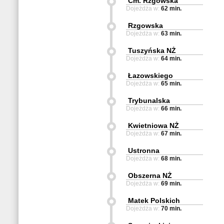
Cm. Rzgowska
Dojeżdża w:
62 min.
Rzgowska
Dojeżdża w:
63 min.
Tuszyńska NŻ
Dojeżdża w:
64 min.
Łazowskiego
Dojeżdża w:
65 min.
Trybunalska
Dojeżdża w:
66 min.
Kwietniowa NŻ
Dojeżdża w:
67 min.
Ustronna
Dojeżdża w:
68 min.
Obszerna NŻ
Dojeżdża w:
69 min.
Matek Polskich
Dojeżdża w:
70 min.