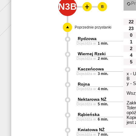
Pr
N3B
B
22
Poprzednie przystanki
23
0
Rydzowa
1
Dojeżdża w:
1 min.
2
Wiernej Rzeki
4
Dojeżdża w:
2 min.
5
Kaczeńcowa
x - 
Dojeżdża w:
3 min.
B
y - 
Rojna
Dojeżdża w:
4 min.
Wszy
Nektarowa NŻ
Zakł
Dojeżdża w:
5 min.
Tole
opóź
Rąbieńska
Kopi
Dojeżdża w:
6 min.
jest
Kwiatowa NŻ
Dojeżdża w:
7 min.