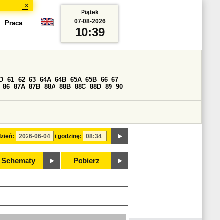
x
Piątek
07-08-2026
Praca
10:39
D
61
62
63
64A
64B
65A
65B
66
67
86
87A
87B
88A
88B
88C
88D
89
90
zień:
i godzinę:
Schematy
Pobierz