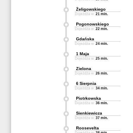
Żeligowskiego
Dojeżdża w:
21 min.
Pogonowskiego
Dojeżdża w:
22 min.
Gdańska
Dojeżdża w:
24 min.
1 Maja
Dojeżdża w:
25 min.
Zielona
Dojeżdża w:
26 min.
6 Sierpnia
Dojeżdża w:
34 min.
Piotrkowska
Dojeżdża w:
36 min.
Sienkiewicza
Dojeżdża w:
37 min.
Roosevelta
Dojeżdża w:
38 min.