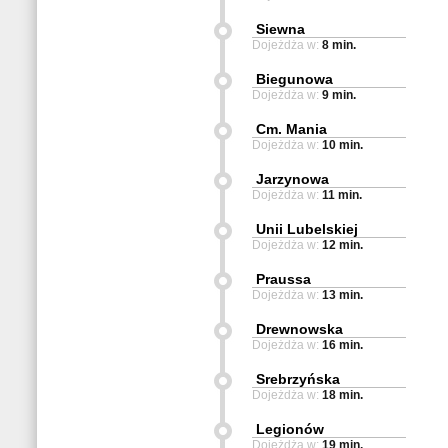
Siewna
Dojeżdża w:
8 min.
Biegunowa
Dojeżdża w:
9 min.
Cm. Mania
Dojeżdża w:
10 min.
Jarzynowa
Dojeżdża w:
11 min.
Unii Lubelskiej
Dojeżdża w:
12 min.
Praussa
Dojeżdża w:
13 min.
Drewnowska
Dojeżdża w:
16 min.
Srebrzyńska
Dojeżdża w:
18 min.
Legionów
Dojeżdża w:
19 min.