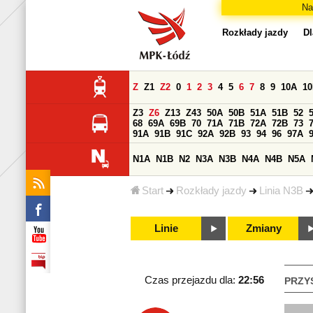
Na
Rozkłady jazdy
Dl
Z
Z1
Z2
0
1
2
3
4
5
6
7
8
9
10A
1
Z3
Z6
Z13
Z43
50A
50B
51A
51B
52
68
69A
69B
70
71A
71B
72A
72B
73
91A
91B
91C
92A
92B
93
94
96
97A
N1A
N1B
N2
N3A
N3B
N4A
N4B
N5A
Start
Rozkłady jazdy
Linia N3B
Linie
Zmiany
Czas przejazdu dla:
22:56
PRZY