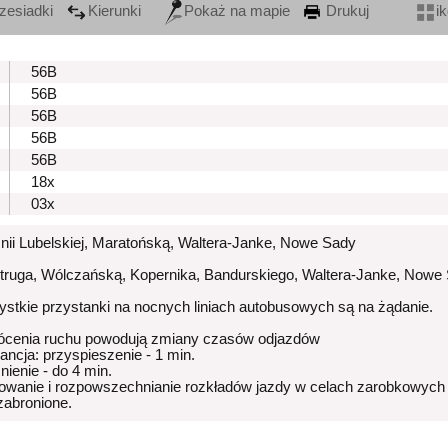
zesiadki
Kierunki
Pokaż na mapie
Drukuj
i
56B
56B
56B
56B
56B
18x
03x
Unii Lubelskiej, Maratońską, Waltera-Janke, Nowe Sady
Struga, Wólczańską, Kopernika, Bandurskiego, Waltera-Janke, Nowe
stkie przystanki na nocnych liniach autobusowych są na żądanie.
ócenia ruchu powodują zmiany czasów odjazdów
rancja: przyspieszenie - 1 min.
nienie - do 4 min.
owanie i rozpowszechnianie rozkładów jazdy w celach zarobkowych
 zabronione.