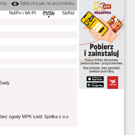
kony
Tabliczka jak na przystanku
Nd/Pn i Wt-Pt
Pt/Sb
Sb/Nd
 Sady
 bez zgody MPK Łódź Spółka z o.o