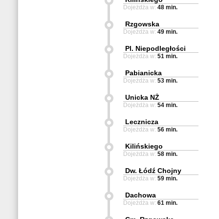
Dojeżdża w:
48 min.
Rzgowska
Dojeżdża w:
49 min.
Pl. Niepodległości
Dojeżdża w:
51 min.
Pabianicka
Dojeżdża w:
53 min.
Unicka NŻ
Dojeżdża w:
54 min.
Lecznicza
Dojeżdża w:
56 min.
Kilińskiego
Dojeżdża w:
58 min.
Dw. Łódź Chojny
Dojeżdża w:
59 min.
Dachowa
Dojeżdża w:
61 min.