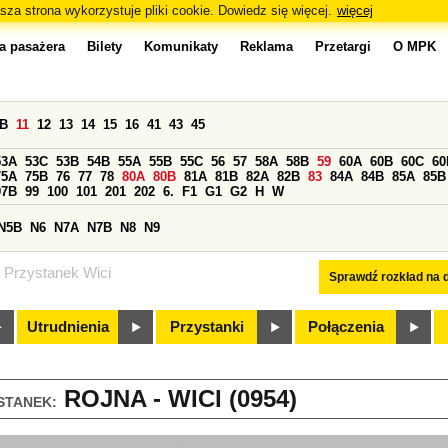
sza strona wykorzystuje pliki cookie. Dowiedz się więcej.
więcej
a pasażera
Bilety
Komunikaty
Reklama
Przetargi
O MPK
0B
11
12
13
14
15
16
41
43
45
53A
53C
53B
54B
55A
55B
55C
56
57
58A
58B
59
60A
60B
60C
60
75A
75B
76
77
78
80A
80B
81A
81B
82A
82B
83
84A
84B
85A
85B
97B
99
100
101
201
202
6.
F1
G1
G2
H
W
N5B
N6
N7A
N7B
N8
N9
Przystanek Wici
Sprawdź rozkład na d
Utrudnienia
Przystanki
Połączenia
ROJNA - WICI (0954)
STANEK: