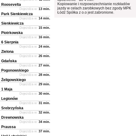
Kopiowanie i rozpowszechnianie rozkładów
Roosevelta
jazdy w celach zarobkowych bez zgody MPK
Dojeżdża w:
13 min.
Łódź Spółka z o.o jest zabronione.
Park Sienkiewicza
Dojeżdża w:
14 min.
Sienkiewicza
Dojeżdża w:
15 min.
Piotrkowska
Dojeżdża w:
16 min.
6 Sierpnia
Dojeżdża w:
24 min.
Zielona
Dojeżdża w:
26 min.
Gdańska
Dojeżdża w:
27 min.
Pogonowskiego
Dojeżdża w:
28 min.
Żeligowskiego
Dojeżdża w:
29 min.
1 Maja
Dojeżdża w:
30 min.
Legionów
Dojeżdża w:
31 min.
Srebrzyńska
Dojeżdża w:
32 min.
Drewnowska
Dojeżdża w:
34 min.
Praussa
Dojeżdża w:
37 min.