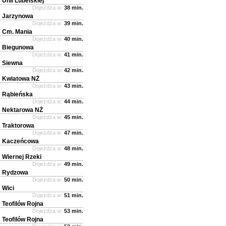
Unii Lubelskiej
Dojeżdża w:
38 min.
Jarzynowa
Dojeżdża w:
39 min.
Cm. Mania
Dojeżdża w:
40 min.
Biegunowa
Dojeżdża w:
41 min.
Siewna
Dojeżdża w:
42 min.
Kwiatowa NŻ
Dojeżdża w:
43 min.
Rąbieńska
Dojeżdża w:
44 min.
Nektarowa NŻ
Dojeżdża w:
45 min.
Traktorowa
Dojeżdża w:
47 min.
Kaczeńcowa
Dojeżdża w:
48 min.
Wiernej Rzeki
Dojeżdża w:
49 min.
Rydzowa
Dojeżdża w:
50 min.
Wici
Dojeżdża w:
51 min.
Teofilów Rojna
Dojeżdża w:
53 min.
Teofilów Rojna