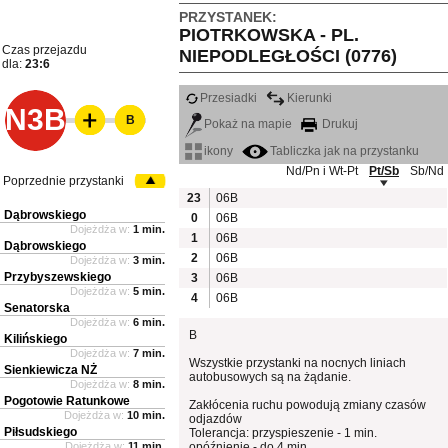
PRZYSTANEK:
PIOTRKOWSKA - PL.
Czas przejazdu
NIEPODLEGŁOŚCI (0776)
dla:
23:6
Przesiadki
Kierunki
N3B
B
Pokaż na mapie
Drukuj
ikony
Tabliczka jak na przystanku
Nd/Pn i Wt-Pt
Pt/Sb
Sb/Nd
Poprzednie przystanki
23
06B
Dąbrowskiego
0
06B
Dojeżdża w:
1 min.
1
06B
Dąbrowskiego
2
06B
Dojeżdża w:
3 min.
Przybyszewskiego
3
06B
Dojeżdża w:
5 min.
4
06B
Senatorska
Dojeżdża w:
6 min.
B
Kilińskiego
Dojeżdża w:
7 min.
Wszystkie przystanki na nocnych liniach
Sienkiewicza NŻ
autobusowych są na żądanie.
Dojeżdża w:
8 min.
Pogotowie Ratunkowe
Zakłócenia ruchu powodują zmiany czasów
Dojeżdża w:
10 min.
odjazdów
Piłsudskiego
Tolerancja: przyspieszenie - 1 min.
Dojeżdża w:
11 min.
opóźnienie - do 4 min.