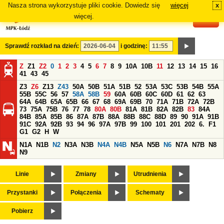
Nasza strona wykorzystuje pliki cookie. Dowiedz się
więcej
x
#
więcej.
Sprawdź rozkład na dzień:
i godzinę:
Z
Z1
Z2
0
1
2
3
4
5
6
7
8
9
10A
10B
11
12
13
14
15
16
41
43
45
Z3
Z6
Z13
Z43
50A
50B
51A
51B
52
53A
53C
53B
54B
55A
55B
55C
56
57
58A
58B
59
60A
60B
60C
60D
61
62
63
64A
64B
65A
65B
66
67
68
69A
69B
70
71A
71B
72A
72B
73
75A
75B
76
77
78
80A
80B
81A
81B
82A
82B
83
84A
84B
85A
85B
86
87A
87B
88A
88B
88C
88D
89
90
91A
91B
91C
92A
92B
93
94
96
97A
97B
99
100
101
201
202
6.
F1
G1
G2
H
W
N1A
N1B
N2
N3A
N3B
N4A
N4B
N5A
N5B
N6
N7A
N7B
N8
N9
Linie
Zmiany
Utrudnienia
Przystanki
Połączenia
Schematy
Pobierz