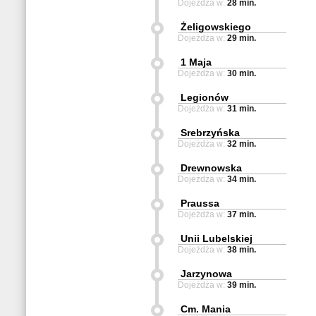
Dojeżdża w:
28 min.
Żeligowskiego
Dojeżdża w:
29 min.
1 Maja
Dojeżdża w:
30 min.
Legionów
Dojeżdża w:
31 min.
Srebrzyńska
Dojeżdża w:
32 min.
Drewnowska
Dojeżdża w:
34 min.
Praussa
Dojeżdża w:
37 min.
Unii Lubelskiej
Dojeżdża w:
38 min.
Jarzynowa
Dojeżdża w:
39 min.
Cm. Mania