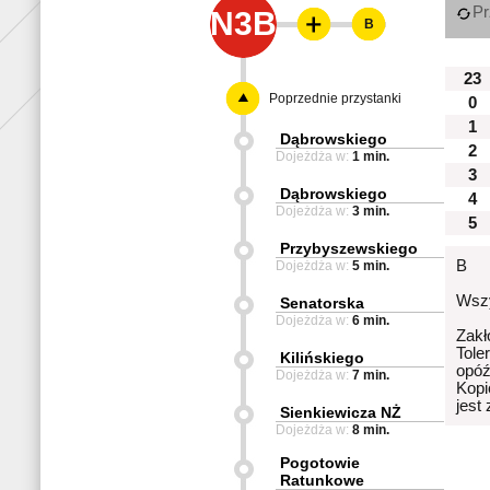
Pr
N3B
B
23
Poprzednie przystanki
0
1
Dąbrowskiego
2
Dojeżdża w:
1 min.
3
Dąbrowskiego
4
Dojeżdża w:
3 min.
5
Przybyszewskiego
B
Dojeżdża w:
5 min.
Wszy
Senatorska
Dojeżdża w:
6 min.
Zakł
Tole
Kilińskiego
opóź
Dojeżdża w:
7 min.
Kopi
jest
Sienkiewicza NŻ
Dojeżdża w:
8 min.
Pogotowie
Ratunkowe