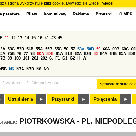
sza strona wykorzystuje pliki cookie. Dowiedz się więcej.
więcej
a pasażera
Bilety
Komunikaty
Reklama
Przetargi
O MPK
0B
11
12
13
14
15
16
41
43
45
53A
53C
53B
54B
55A
55B
55C
56
57
58A
58B
59
60A
60B
60C
60
75A
75B
76
77
78
80A
80B
81A
81B
82A
82B
83
84A
84B
85A
85B
97B
99
100
101
201
202
6.
F1
G1
G2
H
W
N5B
N6
N7A
N7B
N8
N9
Przystanek Pl. Niepodległości
Sprawdź rozkład na d
Utrudnienia
Przystanki
Połączenia
PIOTRKOWSKA - PL. NIEPODLEG
STANEK: