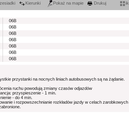
zesiadki
Kierunki
Pokaż na mapie
Drukuj
i
06B
06B
06B
06B
06B
06B
06B
stkie przystanki na nocnych liniach autobusowych są na żądanie.
ócenia ruchu powodują zmiany czasów odjazdów
rancja: przyspieszenie - 1 min.
nienie - do 4 min.
owanie i rozpowszechnianie rozkładów jazdy w celach zarobkowych
 zabronione.