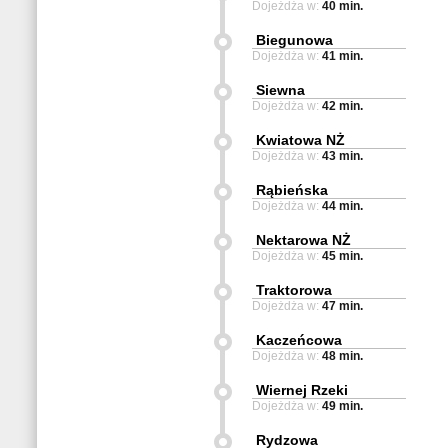
Dojeżdża w:
40 min.
Biegunowa
Dojeżdża w:
41 min.
Siewna
Dojeżdża w:
42 min.
Kwiatowa NŻ
Dojeżdża w:
43 min.
Rąbieńska
Dojeżdża w:
44 min.
Nektarowa NŻ
Dojeżdża w:
45 min.
Traktorowa
Dojeżdża w:
47 min.
Kaczeńcowa
Dojeżdża w:
48 min.
Wiernej Rzeki
Dojeżdża w:
49 min.
Rydzowa