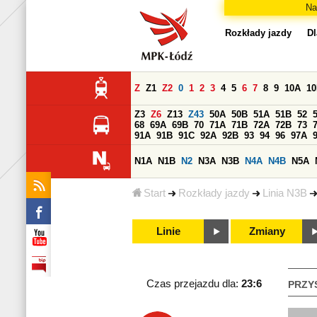
Na
Rozkłady jazdy
Dl
Z
Z1
Z2
0
1
2
3
4
5
6
7
8
9
10A
1
Z3
Z6
Z13
Z43
50A
50B
51A
51B
52
68
69A
69B
70
71A
71B
72A
72B
73
91A
91B
91C
92A
92B
93
94
96
97A
N1A
N1B
N2
N3A
N3B
N4A
N4B
N5A
Start
Rozkłady jazdy
Linia N3B
Linie
Zmiany
Czas przejazdu dla:
23:6
PRZY