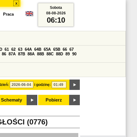
x
Sobota
08-08-2026
Praca
06:10
D
61
62
63
64A
64B
65A
65B
66
67
86
87A
87B
88A
88B
88C
88D
89
90
zień:
i godzinę:
Schematy
Pobierz
ŁOŚCI (0776)