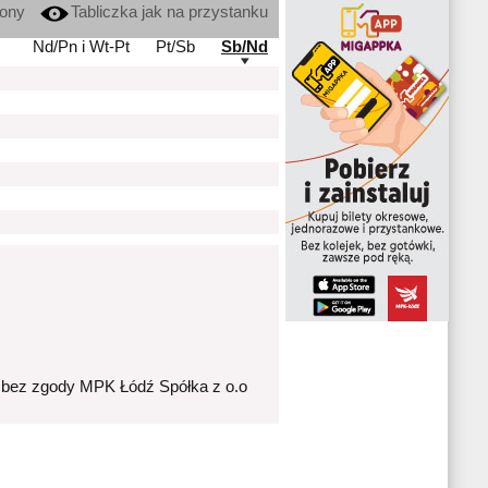
kony
Tabliczka jak na przystanku
Nd/Pn i Wt-Pt
Pt/Sb
Sb/Nd
 bez zgody MPK Łódź Spółka z o.o