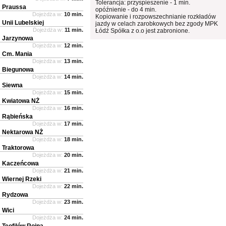
Tolerancja: przyspieszenie - 1 min.
Praussa
opóźnienie - do 4 min.
Dojeżdża w:
10 min.
Kopiowanie i rozpowszechnianie rozkładów
Unii Lubelskiej
jazdy w celach zarobkowych bez zgody MPK
Dojeżdża w:
11 min.
Łódź Spółka z o.o jest zabronione.
Jarzynowa
Dojeżdża w:
12 min.
Cm. Mania
Dojeżdża w:
13 min.
Biegunowa
Dojeżdża w:
14 min.
Siewna
Dojeżdża w:
15 min.
Kwiatowa NŻ
Dojeżdża w:
16 min.
Rąbieńska
Dojeżdża w:
17 min.
Nektarowa NŻ
Dojeżdża w:
18 min.
Traktorowa
Dojeżdża w:
20 min.
Kaczeńcowa
Dojeżdża w:
21 min.
Wiernej Rzeki
Dojeżdża w:
22 min.
Rydzowa
Dojeżdża w:
23 min.
Wici
Dojeżdża w:
24 min.
Teofilów Rojna