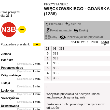
PRZYSTANEK:
WIĘCKOWSKIEGO - GDAŃSKA
Czas przejazdu
(1288)
dla:
23:3
Przesiadki
Kierunki
N3B
Pokaż na mapie
Drukuj
ikony
Tabliczka jak na przystanku
Nd/Pn i Wt-Pt
Pt/Sb
Sb/Nd
Poprzednie przystanki
23
03
33B
0
33B
Zielona
1
33B
Gdańska
2
33B
Dojeżdża w:
0 min.
Pogonowskiego
3
33B
Dojeżdża w:
1 min.
4
33B
Żeligowskiego
5
33B
Dojeżdża w:
2 min.
1 Maja
Dojeżdża w:
3 min.
B
Legionów
Wszystkie przystanki na nocnych liniach
Dojeżdża w:
4 min.
autobusowych są na żądanie.
Srebrzyńska
Dojeżdża w:
5 min.
Zakłócenia ruchu powodują zmiany czasów
Drewnowska
odjazdów
Dojeżdża w:
7 min.