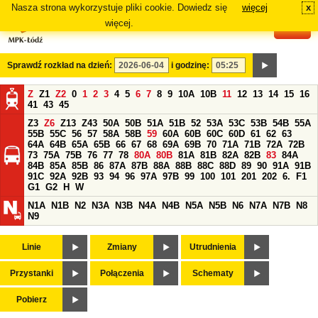
Nasza strona wykorzystuje pliki cookie. Dowiedz się
więcej
x
#
więcej.
Sprawdź rozkład na dzień:
i godzinę:
Z
Z1
Z2
0
1
2
3
4
5
6
7
8
9
10A
10B
11
12
13
14
15
16
41
43
45
Z3
Z6
Z13
Z43
50A
50B
51A
51B
52
53A
53C
53B
54B
55A
55B
55C
56
57
58A
58B
59
60A
60B
60C
60D
61
62
63
64A
64B
65A
65B
66
67
68
69A
69B
70
71A
71B
72A
72B
73
75A
75B
76
77
78
80A
80B
81A
81B
82A
82B
83
84A
84B
85A
85B
86
87A
87B
88A
88B
88C
88D
89
90
91A
91B
91C
92A
92B
93
94
96
97A
97B
99
100
101
201
202
6.
F1
G1
G2
H
W
N1A
N1B
N2
N3A
N3B
N4A
N4B
N5A
N5B
N6
N7A
N7B
N8
N9
Linie
Zmiany
Utrudnienia
Przystanki
Połączenia
Schematy
Pobierz