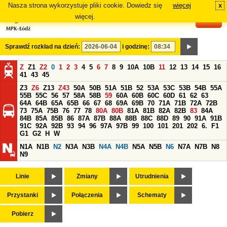
Nasza strona wykorzystuje pliki cookie. Dowiedz się
więcej
x
#
więcej.
Sprawdź rozkład na dzień:
i godzinę:
Z
Z1
Z2
0
1
2
3
4
5
6
7
8
9
10A
10B
11
12
13
14
15
16
41
43
45
Z3
Z6
Z13
Z43
50A
50B
51A
51B
52
53A
53C
53B
54B
55A
55B
55C
56
57
58A
58B
59
60A
60B
60C
60D
61
62
63
64A
64B
65A
65B
66
67
68
69A
69B
70
71A
71B
72A
72B
73
75A
75B
76
77
78
80A
80B
81A
81B
82A
82B
83
84A
84B
85A
85B
86
87A
87B
88A
88B
88C
88D
89
90
91A
91B
91C
92A
92B
93
94
96
97A
97B
99
100
101
201
202
6.
F1
G1
G2
H
W
N1A
N1B
N2
N3A
N3B
N4A
N4B
N5A
N5B
N6
N7A
N7B
N8
N9
Linie
Zmiany
Utrudnienia
Przystanki
Połączenia
Schematy
Pobierz