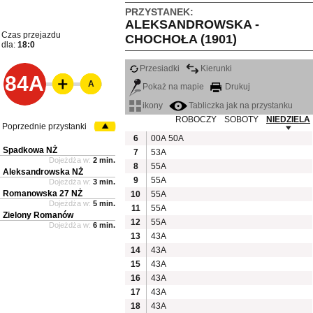
PRZYSTANEK:
ALEKSANDROWSKA -
Czas przejazdu
CHOCHOŁA (1901)
dla:
18:0
Przesiadki
Kierunki
84A
A
Pokaż na mapie
Drukuj
ikony
Tabliczka jak na przystanku
ROBOCZY
SOBOTY
NIEDZIELA
Poprzednie przystanki
6
00A
50A
Spadkowa NŻ
7
53A
Dojeżdża w:
2 min.
8
55A
Aleksandrowska NŻ
9
55A
Dojeżdża w:
3 min.
Romanowska 27 NŻ
10
55A
Dojeżdża w:
5 min.
11
55A
Zielony Romanów
12
55A
Dojeżdża w:
6 min.
13
43A
14
43A
15
43A
16
43A
17
43A
18
43A